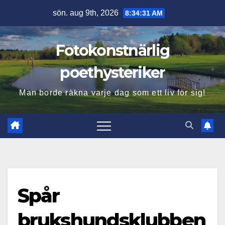
Hoppa
sön. aug 9th, 2026
8:34:32 AM
till
innehåll
Fotokonstnärlig
poethysteriker
Man borde räkna varje dag som ett liv för sig!
Spår
brukshundsklubben