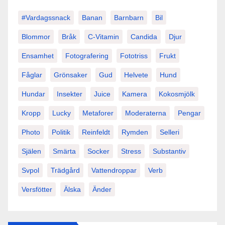
#vardagssnack
Banan
Barnbarn
Bil
Blommor
Bråk
C-Vitamin
Candida
Djur
Ensamhet
Fotografering
Fototriss
Frukt
Fåglar
Grönsaker
Gud
Helvete
Hund
Hundar
Insekter
Juice
Kamera
Kokosmjölk
Kropp
Lucky
Metaforer
Moderaterna
Pengar
Photo
Politik
Reinfeldt
Rymden
Selleri
Själen
Smärta
Socker
Stress
Substantiv
Svpol
Trädgård
Vattendroppar
Verb
Versfötter
Älska
Änder