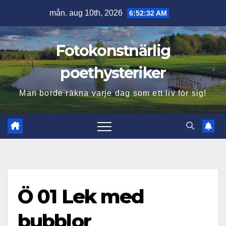
Hoppa
mån. aug 10th, 2026
6:52:33 AM
till
innehåll
Fotokonstnärlig
poethysteriker
Man borde räkna varje dag som ett liv för sig!
Ö 01 Lek med
bubblor