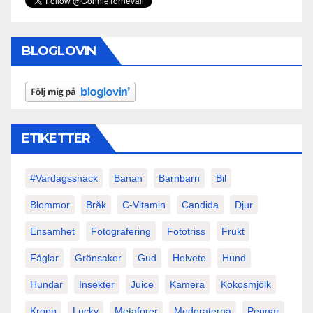
BLOGLOVIN
ETIKETTER
#vardagssnack
Banan
Barnbarn
Bil
Blommor
Bråk
C-Vitamin
Candida
Djur
Ensamhet
Fotografering
Fototriss
Frukt
Fåglar
Grönsaker
Gud
Helvete
Hund
Hundar
Insekter
Juice
Kamera
Kokosmjölk
Kropp
Lucky
Metaforer
Moderaterna
Pengar