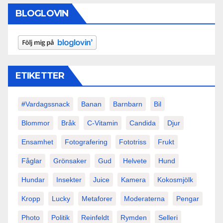
BLOGLOVIN
ETIKETTER
#vardagssnack
Banan
Barnbarn
Bil
Blommor
Bråk
C-Vitamin
Candida
Djur
Ensamhet
Fotografering
Fototriss
Frukt
Fåglar
Grönsaker
Gud
Helvete
Hund
Hundar
Insekter
Juice
Kamera
Kokosmjölk
Kropp
Lucky
Metaforer
Moderaterna
Pengar
Photo
Politik
Reinfeldt
Rymden
Selleri