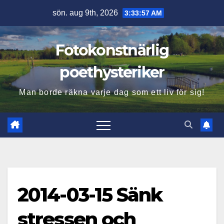
Hoppa
sön. aug 9th, 2026
3:33:58 AM
till
innehåll
Fotokonstnärlig
poethysteriker
Man borde räkna varje dag som ett liv för sig!
2014-03-15 Sänk
stressen och