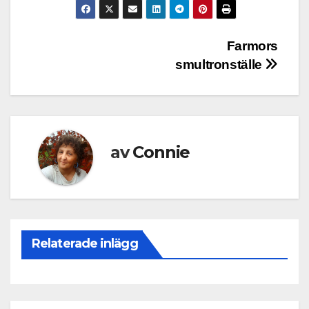
Inläggsnavigering
Farmors
smultronställe
av
Connie
Relaterade inlägg