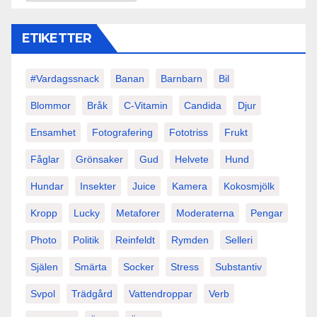
ETIKETTER
#vardagssnack
Banan
Barnbarn
Bil
Blommor
Bråk
C-Vitamin
Candida
Djur
Ensamhet
Fotografering
Fototriss
Frukt
Fåglar
Grönsaker
Gud
Helvete
Hund
Hundar
Insekter
Juice
Kamera
Kokosmjölk
Kropp
Lucky
Metaforer
Moderaterna
Pengar
Photo
Politik
Reinfeldt
Rymden
Selleri
Själen
Smärta
Socker
Stress
Substantiv
Svpol
Trädgård
Vattendroppar
Verb