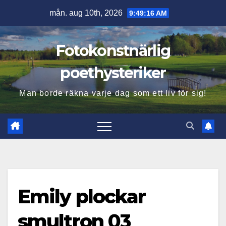
Hoppa
mån. aug 10th, 2026
9:49:17 AM
till
innehåll
Fotokonstnärlig
poethysteriker
Man borde räkna varje dag som ett liv för sig!
Emily plockar
smultron 03