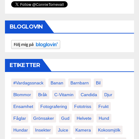
BLOGLOVIN
ETIKETTER
#vardagssnack
Banan
Barnbarn
Bil
Blommor
Bråk
C-Vitamin
Candida
Djur
Ensamhet
Fotografering
Fototriss
Frukt
Fåglar
Grönsaker
Gud
Helvete
Hund
Hundar
Insekter
Juice
Kamera
Kokosmjölk