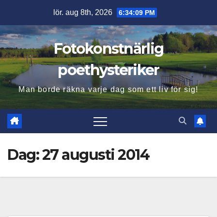
Hoppa
lör. aug 8th, 2026
6:34:10 PM
till
innehåll
Fotokonstnärlig
poethysteriker
Man borde räkna varje dag som ett liv för sig!
Dag:
27 augusti 2014