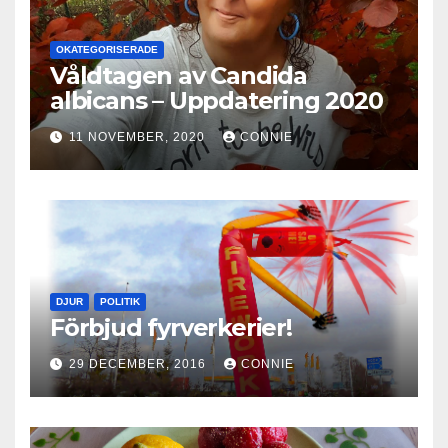
OKATEGORISERADE
Våldtagen av Candida
albicans – Uppdatering 2020
11 NOVEMBER, 2020
CONNIE
DJUR
POLITIK
Förbjud fyrverkerier!
29 DECEMBER, 2016
CONNIE