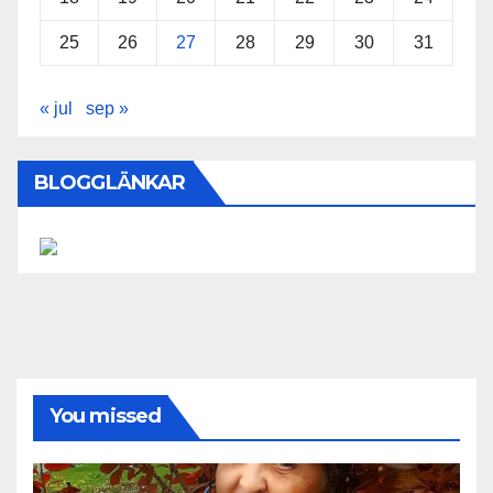
25
26
27
28
29
30
31
« jul
sep »
BLOGGLÄNKAR
You missed