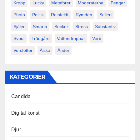
Kropp
Lucky
Metaforer
Moderaterna
Pengar
Photo
Politik
Reinfeldt
Rymden
Selleri
Själen
Smärta
Socker
Stress
Substantiv
Svpol
Trädgård
Vattendroppar
Verb
Versfötter
Älska
Änder
KATEGORIER
Candida
Digital konst
Djur