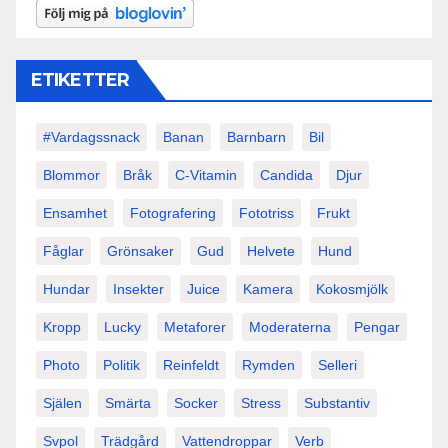
ETIKETTER
#vardagssnack
Banan
Barnbarn
Bil
Blommor
Bråk
C-Vitamin
Candida
Djur
Ensamhet
Fotografering
Fototriss
Frukt
Fåglar
Grönsaker
Gud
Helvete
Hund
Hundar
Insekter
Juice
Kamera
Kokosmjölk
Kropp
Lucky
Metaforer
Moderaterna
Pengar
Photo
Politik
Reinfeldt
Rymden
Selleri
Själen
Smärta
Socker
Stress
Substantiv
Svpol
Trädgård
Vattendroppar
Verb