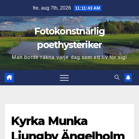
Hoppa
fre. aug 7th, 2026
11:11:44 AM
till
innehåll
Fotokonstnärlig
poethysteriker
Man borde räkna varje dag som ett liv för sig!
Kyrka Munka
Ljungby Ängelholm