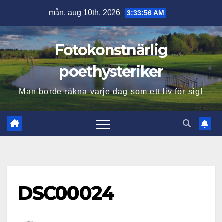
Hoppa
mån. aug 10th, 2026
3:33:57 AM
till
innehåll
Fotokonstnärlig
poethysteriker
Man borde räkna varje dag som ett liv för sig!
DSC00024