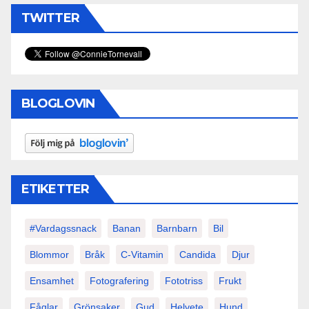
TWITTER
BLOGLOVIN
ETIKETTER
#vardagssnack
Banan
Barnbarn
Bil
Blommor
Bråk
C-Vitamin
Candida
Djur
Ensamhet
Fotografering
Fototriss
Frukt
Fåglar
Grönsaker
Gud
Helvete
Hund