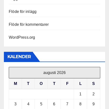
Flöde för inlägg
Flöde för kommentarer
WordPress.org
KALENDER
augusti 2026
M
T
O
T
F
L
S
1
2
3
4
5
6
7
8
9