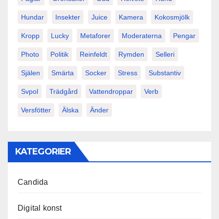
Hundar
Insekter
Juice
Kamera
Kokosmjölk
Kropp
Lucky
Metaforer
Moderaterna
Pengar
Photo
Politik
Reinfeldt
Rymden
Selleri
Själen
Smärta
Socker
Stress
Substantiv
Svpol
Trädgård
Vattendroppar
Verb
Versfötter
Älska
Änder
KATEGORIER
Candida
Digital konst