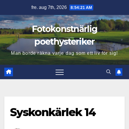
Hoppa
fre. aug 7th, 2026
8:54:22 AM
till
innehåll
Fotokonstnärlig
poethysteriker
Man borde räkna varje dag som ett liv för sig!
Syskonkärlek 14