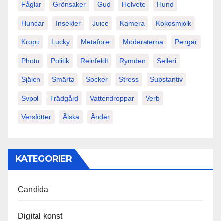
Fåglar
Grönsaker
Gud
Helvete
Hund
Hundar
Insekter
Juice
Kamera
Kokosmjölk
Kropp
Lucky
Metaforer
Moderaterna
Pengar
Photo
Politik
Reinfeldt
Rymden
Selleri
Själen
Smärta
Socker
Stress
Substantiv
Svpol
Trädgård
Vattendroppar
Verb
Versfötter
Älska
Änder
KATEGORIER
Candida
Digital konst