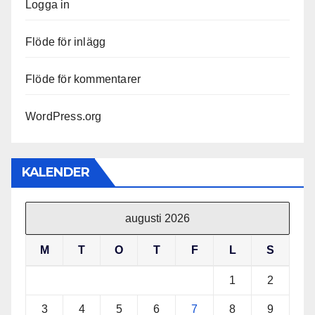
Logga in
Flöde för inlägg
Flöde för kommentarer
WordPress.org
KALENDER
augusti 2026
M
T
O
T
F
L
S
1
2
3
4
5
6
7
8
9