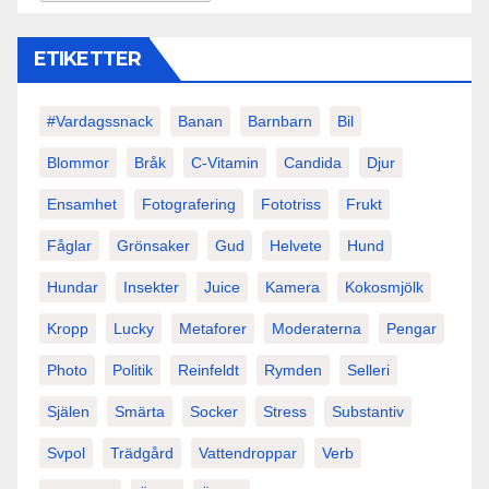
ETIKETTER
#vardagssnack
Banan
Barnbarn
Bil
Blommor
Bråk
C-Vitamin
Candida
Djur
Ensamhet
Fotografering
Fototriss
Frukt
Fåglar
Grönsaker
Gud
Helvete
Hund
Hundar
Insekter
Juice
Kamera
Kokosmjölk
Kropp
Lucky
Metaforer
Moderaterna
Pengar
Photo
Politik
Reinfeldt
Rymden
Selleri
Själen
Smärta
Socker
Stress
Substantiv
Svpol
Trädgård
Vattendroppar
Verb