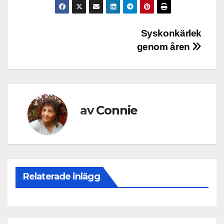
Inläggsnavigering
Syskonkärlek
genom åren
av
Connie
Relaterade inlägg