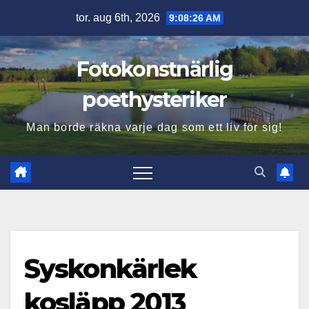
Hoppa
tor. aug 6th, 2026
9:08:27 AM
till
innehåll
Fotokonstnärlig
poethysteriker
Man borde räkna varje dag som ett liv för sig!
Syskonkärlek
kosläpp 2013