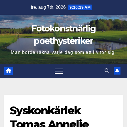
Hoppa
fre. aug 7th, 2026
9:10:20 AM
till
innehåll
Fotokonstnärlig
poethysteriker
Man borde räkna varje dag som ett liv för sig!
Syskonkärlek
Tomas Annelie