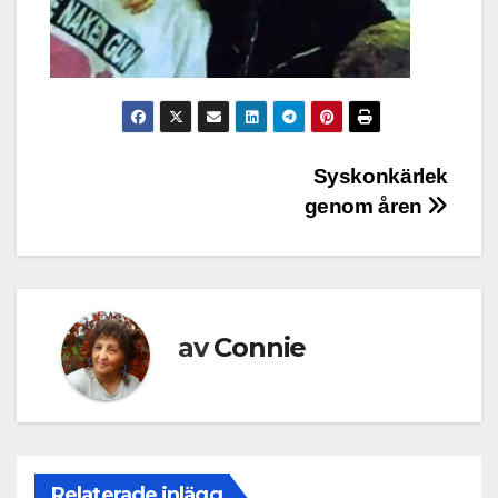
Inläggsnavigering
Syskonkärlek
genom åren
av
Connie
Relaterade inlägg