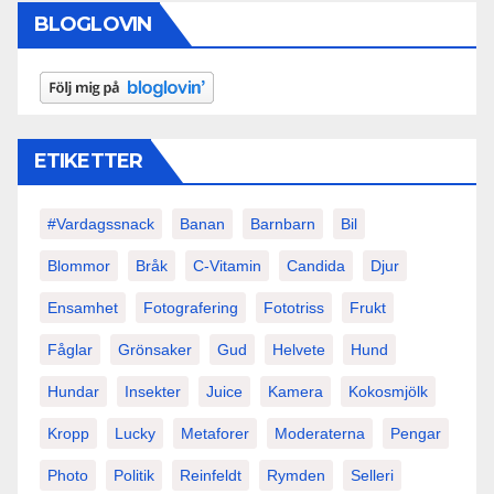
BLOGLOVIN
ETIKETTER
#vardagssnack
Banan
Barnbarn
Bil
Blommor
Bråk
C-Vitamin
Candida
Djur
Ensamhet
Fotografering
Fototriss
Frukt
Fåglar
Grönsaker
Gud
Helvete
Hund
Hundar
Insekter
Juice
Kamera
Kokosmjölk
Kropp
Lucky
Metaforer
Moderaterna
Pengar
Photo
Politik
Reinfeldt
Rymden
Selleri