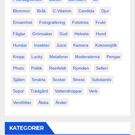
Blommor
Bråk
C-Vitamin
Candida
Djur
Ensamhet
Fotografering
Fototriss
Frukt
Fåglar
Grönsaker
Gud
Helvete
Hund
Hundar
Insekter
Juice
Kamera
Kokosmjölk
Kropp
Lucky
Metaforer
Moderaterna
Pengar
Photo
Politik
Reinfeldt
Rymden
Selleri
Själen
Smärta
Socker
Stress
Substantiv
Svpol
Trädgård
Vattendroppar
Verb
Versfötter
Älska
Änder
KATEGORIER