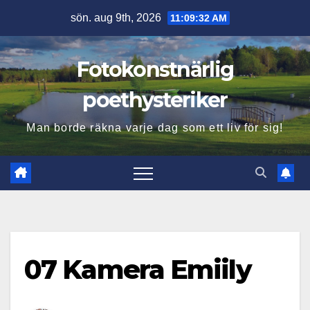
Hoppa
sön. aug 9th, 2026
11:09:33 AM
till
innehåll
Fotokonstnärlig
poethysteriker
Man borde räkna varje dag som ett liv för sig!
07 Kamera Emiily