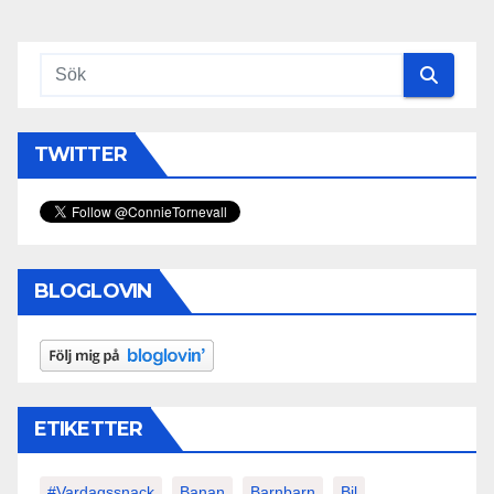
TWITTER
BLOGLOVIN
ETIKETTER
#vardagssnack
Banan
Barnbarn
Bil