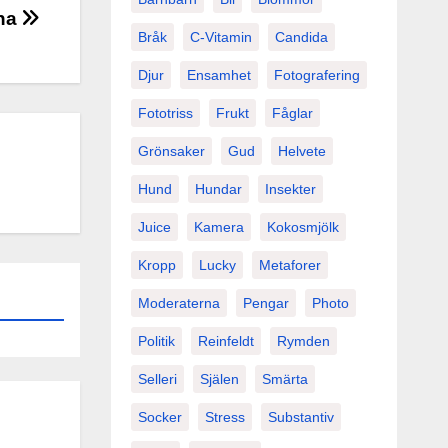
rna
Bråk
C-Vitamin
Candida
Djur
Ensamhet
Fotografering
Fototriss
Frukt
Fåglar
Grönsaker
Gud
Helvete
Hund
Hundar
Insekter
Juice
Kamera
Kokosmjölk
Kropp
Lucky
Metaforer
Moderaterna
Pengar
Photo
Politik
Reinfeldt
Rymden
Selleri
Själen
Smärta
Socker
Stress
Substantiv