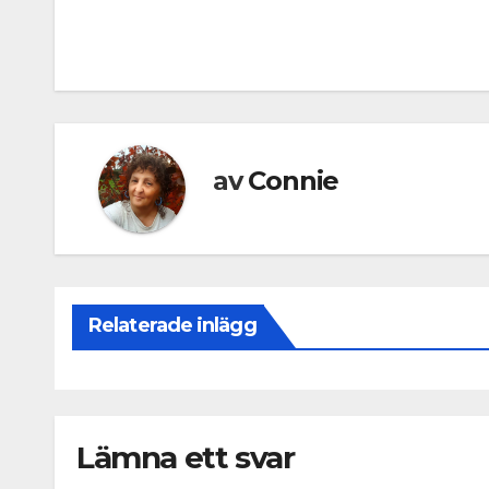
Inläggsnavigering
av
Connie
Relaterade inlägg
Lämna ett svar