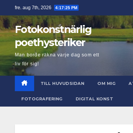
Hoppa
fre. aug 7th, 2026
4:17:26 PM
till
innehåll
Fotokonstnärlig
poethysteriker
Man borde räkna varje dag som ett
liv för sig!
TILL HUVUDSIDAN
OM MIG
A
FOTOGRAFERING
DIGITAL KONST