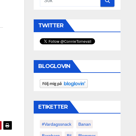
TWITTER
BLOGLOVIN
ETIKETTER
#vardagssnack
Banan
Barnbarn
Bil
Blommor