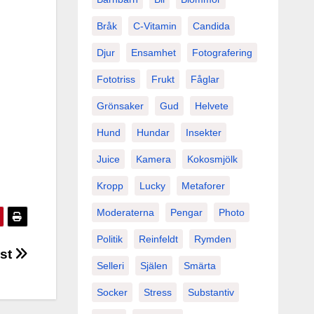
Bråk
C-Vitamin
Candida
Djur
Ensamhet
Fotografering
Fototriss
Frukt
Fåglar
Grönsaker
Gud
Helvete
Hund
Hundar
Insekter
Juice
Kamera
Kokosmjölk
Kropp
Lucky
Metaforer
Moderaterna
Pengar
Photo
Politik
Reinfeldt
Rymden
nst
Selleri
Själen
Smärta
Socker
Stress
Substantiv