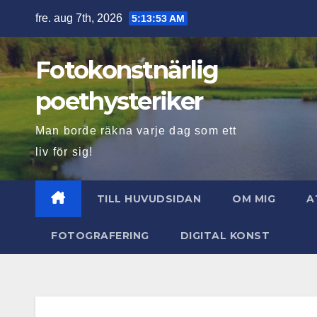
Hoppa
fre. aug 7th, 2026
5:13:54 AM
till
innehåll
Fotokonstnärlig
poethysteriker
Man borde räkna varje dag som ett
liv för sig!
TILL HUVUDSIDAN
OM MIG
A
FOTOGRAFERING
DIGITAL KONST