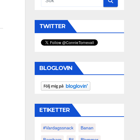
TWITTER
BLOGLOVIN
ETIKETTER
#vardagssnack
Banan
Barnbarn
Bil
Blommor