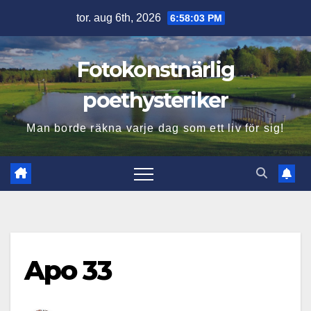
Hoppa
tor. aug 6th, 2026
6:58:04 PM
till
innehåll
Fotokonstnärlig
poethysteriker
Man borde räkna varje dag som ett liv för sig!
Apo 33