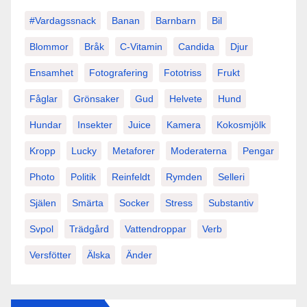
#vardagssnack
Banan
Barnbarn
Bil
Blommor
Bråk
C-Vitamin
Candida
Djur
Ensamhet
Fotografering
Fototriss
Frukt
Fåglar
Grönsaker
Gud
Helvete
Hund
Hundar
Insekter
Juice
Kamera
Kokosmjölk
Kropp
Lucky
Metaforer
Moderaterna
Pengar
Photo
Politik
Reinfeldt
Rymden
Selleri
Själen
Smärta
Socker
Stress
Substantiv
Svpol
Trädgård
Vattendroppar
Verb
Versfötter
Älska
Änder