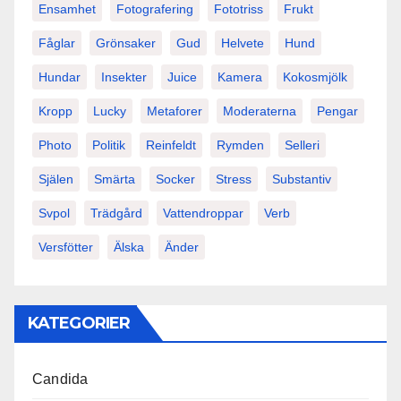
Ensamhet
Fotografering
Fototriss
Frukt
Fåglar
Grönsaker
Gud
Helvete
Hund
Hundar
Insekter
Juice
Kamera
Kokosmjölk
Kropp
Lucky
Metaforer
Moderaterna
Pengar
Photo
Politik
Reinfeldt
Rymden
Selleri
Själen
Smärta
Socker
Stress
Substantiv
Svpol
Trädgård
Vattendroppar
Verb
Versfötter
Älska
Änder
KATEGORIER
Candida