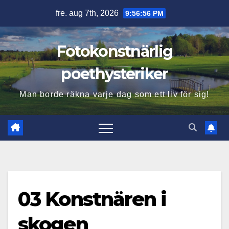
Hoppa
fre. aug 7th, 2026
9:56:57 PM
till
innehåll
Fotokonstnärlig
poethysteriker
Man borde räkna varje dag som ett liv för sig!
03 Konstnären i
skogen