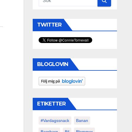
TWITTER
BLOGLOVIN
ETIKETTER
#vardagssnack
Banan
Barnbarn
Bil
Blommor