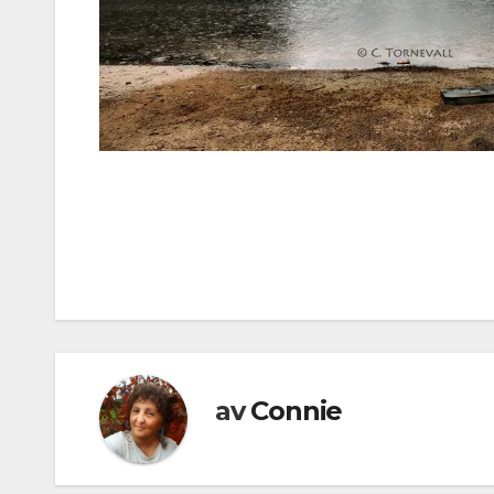
Inläggsnavigering
av
Connie