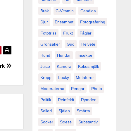
Bråk
C-Vitamin
Candida
Djur
Ensamhet
Fotografering
Fototriss
Frukt
Fåglar
Grönsaker
Gud
Helvete
Hund
Hundar
Insekter
ark
Juice
Kamera
Kokosmjölk
Kropp
Lucky
Metaforer
Moderaterna
Pengar
Photo
Politik
Reinfeldt
Rymden
Selleri
Själen
Smärta
Socker
Stress
Substantiv