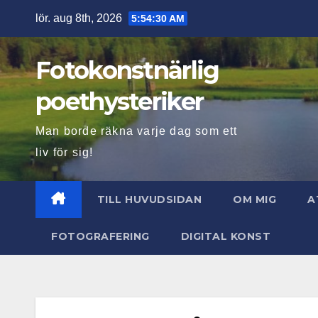
Hoppa
lör. aug 8th, 2026
5:54:32 AM
till
innehåll
Fotokonstnärlig
poethysteriker
Man borde räkna varje dag som ett
liv för sig!
TILL HUVUDSIDAN
OM MIG
A
FOTOGRAFERING
DIGITAL KONST