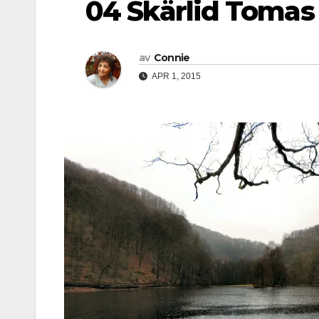
04 Skärlid Tomas 
av
Connie
APR 1, 2015