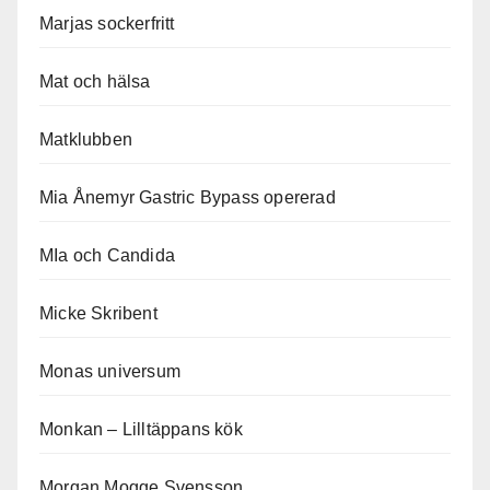
Marjas sockerfritt
Mat och hälsa
Matklubben
Mia Ånemyr Gastric Bypass opererad
MIa och Candida
Micke Skribent
Monas universum
Monkan – Lilltäppans kök
Morgan Mogge Svensson