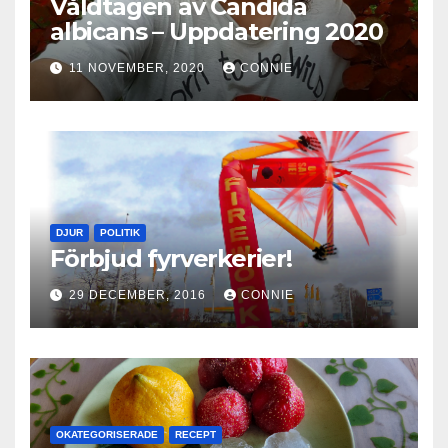
Våldtagen av Candida
albicans – Uppdatering 2020
11 NOVEMBER, 2020
CONNIE
DJUR
POLITIK
Förbjud fyrverkerier!
29 DECEMBER, 2016
CONNIE
OKATEGORISERADE
RECEPT