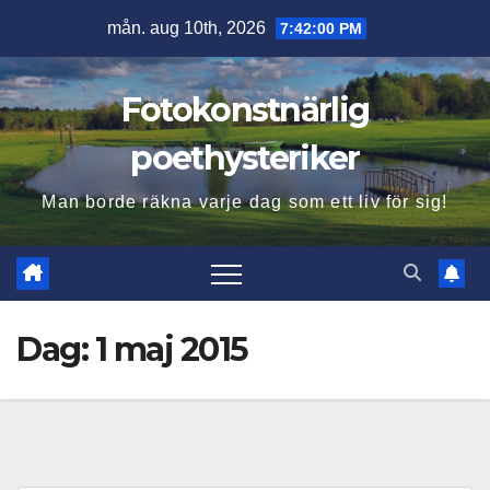
Hoppa
mån. aug 10th, 2026
7:42:01 PM
till
innehåll
Fotokonstnärlig
poethysteriker
Man borde räkna varje dag som ett liv för sig!
Dag:
1 maj 2015