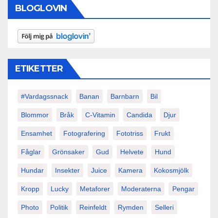
BLOGLOVIN
ETIKETTER
#vardagssnack
Banan
Barnbarn
Bil
Blommor
Bråk
C-Vitamin
Candida
Djur
Ensamhet
Fotografering
Fototriss
Frukt
Fåglar
Grönsaker
Gud
Helvete
Hund
Hundar
Insekter
Juice
Kamera
Kokosmjölk
Kropp
Lucky
Metaforer
Moderaterna
Pengar
Photo
Politik
Reinfeldt
Rymden
Selleri