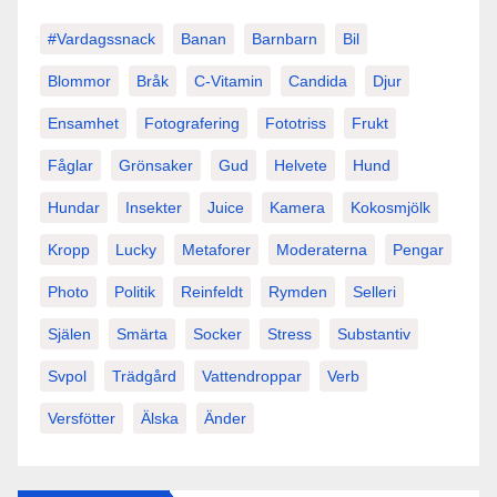
#vardagssnack
Banan
Barnbarn
Bil
Blommor
Bråk
C-Vitamin
Candida
Djur
Ensamhet
Fotografering
Fototriss
Frukt
Fåglar
Grönsaker
Gud
Helvete
Hund
Hundar
Insekter
Juice
Kamera
Kokosmjölk
Kropp
Lucky
Metaforer
Moderaterna
Pengar
Photo
Politik
Reinfeldt
Rymden
Selleri
Själen
Smärta
Socker
Stress
Substantiv
Svpol
Trädgård
Vattendroppar
Verb
Versfötter
Älska
Änder