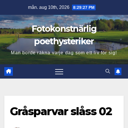
Hoppa
mån. aug 10th, 2026
8:29:28 PM
till
innehåll
Fotokonstnärlig
poethysteriker
Man borde räkna varje dag som ett liv för sig!
Gråsparvar slåss 02