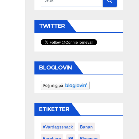
TWITTER
BLOGLOVIN
ETIKETTER
#vardagssnack
Banan
Barnbarn
Bil
Blommor