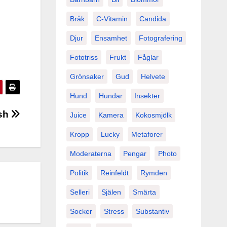
Bråk
C-Vitamin
Candida
Djur
Ensamhet
Fotografering
Fototriss
Frukt
Fåglar
Grönsaker
Gud
Helvete
Hund
Hundar
Insekter
ush
Juice
Kamera
Kokosmjölk
Kropp
Lucky
Metaforer
Moderaterna
Pengar
Photo
Politik
Reinfeldt
Rymden
Selleri
Själen
Smärta
Socker
Stress
Substantiv