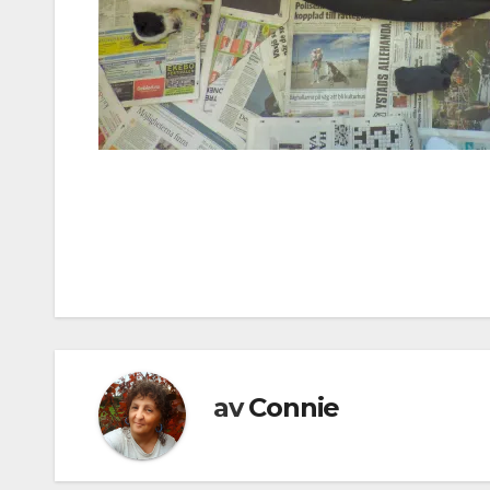
Inläggsnavigering
av
Connie