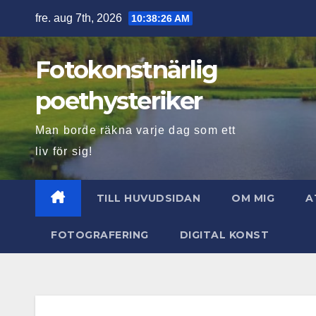
Hoppa
fre. aug 7th, 2026
10:38:28 AM
till
innehåll
Fotokonstnärlig
poethysteriker
Man borde räkna varje dag som ett
liv för sig!
TILL HUVUDSIDAN
OM MIG
A
FOTOGRAFERING
DIGITAL KONST