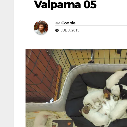
Valparna 05
av
Connie
JUL 8, 2015