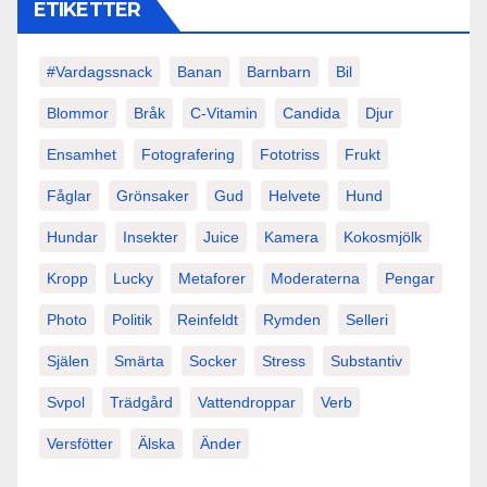
ETIKETTER
#vardagssnack
Banan
Barnbarn
Bil
Blommor
Bråk
C-Vitamin
Candida
Djur
Ensamhet
Fotografering
Fototriss
Frukt
Fåglar
Grönsaker
Gud
Helvete
Hund
Hundar
Insekter
Juice
Kamera
Kokosmjölk
Kropp
Lucky
Metaforer
Moderaterna
Pengar
Photo
Politik
Reinfeldt
Rymden
Selleri
Själen
Smärta
Socker
Stress
Substantiv
Svpol
Trädgård
Vattendroppar
Verb
Versfötter
Älska
Änder