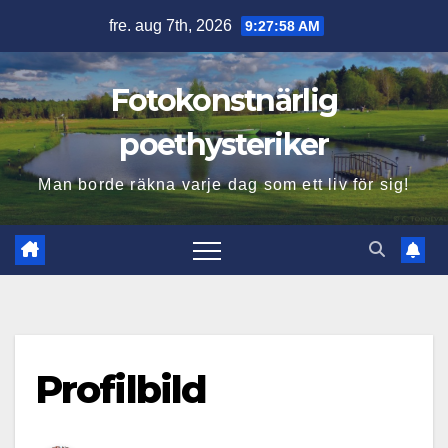
Hoppa
fre. aug 7th, 2026
9:27:59 AM
till
innehåll
Fotokonstnärlig
poethysteriker
Man borde räkna varje dag som ett liv för sig!
Profilbild