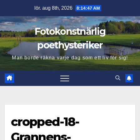
Hoppa
lör. aug 8th, 2026
8:14:48 AM
till
innehåll
Fotokonstnärlig
poethysteriker
Man borde räkna varje dag som ett liv för sig!
cropped-18-
Grannens-