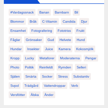
#vardagssnack
Banan
Barnbarn
Bil
Blommor
Bråk
C-Vitamin
Candida
Djur
Ensamhet
Fotografering
Fototriss
Frukt
Fåglar
Grönsaker
Gud
Helvete
Hund
Hundar
Insekter
Juice
Kamera
Kokosmjölk
Kropp
Lucky
Metaforer
Moderaterna
Pengar
Photo
Politik
Reinfeldt
Rymden
Selleri
Själen
Smärta
Socker
Stress
Substantiv
Svpol
Trädgård
Vattendroppar
Verb
Versfötter
Älska
Änder