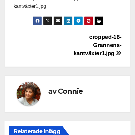
kantväxter1.jpg
Inläggsnavigering
cropped-18-
Grannens-
kantväxter1.jpg
av
Connie
Relaterade inlägg