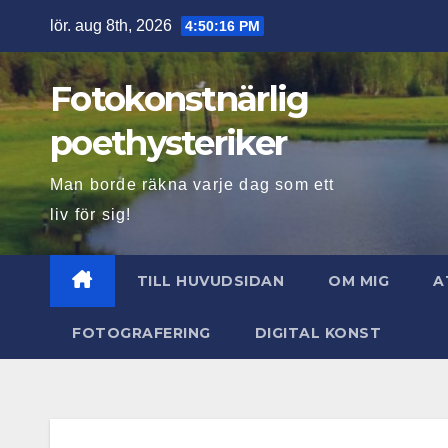
Hoppa
lör. aug 8th, 2026
4:50:18 PM
till
innehåll
Fotokonstnärlig
poethysteriker
Man borde räkna varje dag som ett
liv för sig!
TILL HUVUDSIDAN
OM MIG
A
FOTOGRAFERING
DIGITAL KONST