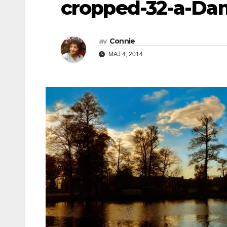
cropped-32-a-Da
av
Connie
MAJ 4, 2014