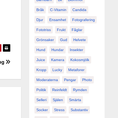
Bråk
C-Vitamin
Candida
Djur
Ensamhet
Fotografering
Fototriss
Frukt
Fåglar
Grönsaker
Gud
Helvete
Hund
Hundar
Insekter
Juice
Kamera
Kokosmjölk
jpg
Kropp
Lucky
Metaforer
Moderaterna
Pengar
Photo
Politik
Reinfeldt
Rymden
Selleri
Själen
Smärta
Socker
Stress
Substantiv