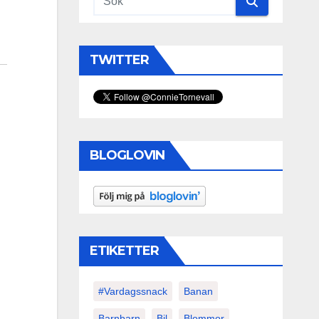
TWITTER
BLOGLOVIN
ETIKETTER
#vardagssnack
Banan
Barnbarn
Bil
Blommor