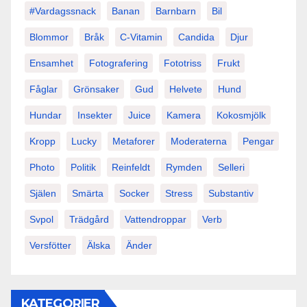
#vardagssnack
Banan
Barnbarn
Bil
Blommor
Bråk
C-Vitamin
Candida
Djur
Ensamhet
Fotografering
Fototriss
Frukt
Fåglar
Grönsaker
Gud
Helvete
Hund
Hundar
Insekter
Juice
Kamera
Kokosmjölk
Kropp
Lucky
Metaforer
Moderaterna
Pengar
Photo
Politik
Reinfeldt
Rymden
Selleri
Själen
Smärta
Socker
Stress
Substantiv
Svpol
Trädgård
Vattendroppar
Verb
Versfötter
Älska
Änder
KATEGORIER