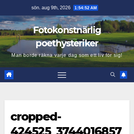
Hoppa
sön. aug 9th, 2026
1:54:53 AM
till
innehåll
Fotokonstnärlig
poethysteriker
Man borde räkna varje dag som ett liv för sig!
cropped-
424525_3744016857