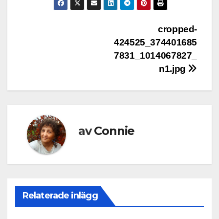
Inläggsnavigering
cropped-
424525_374401685
7831_1014067827_
n1.jpg
av
Connie
Relaterade inlägg