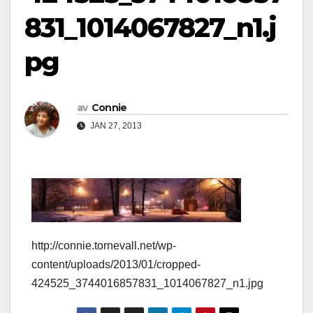
831_1014067827_n1.j
pg
av
Connie
JAN 27, 2013
http://connie.tornevall.net/wp-
content/uploads/2013/01/cropped-
424525_3744016857831_1014067827_n1.jpg