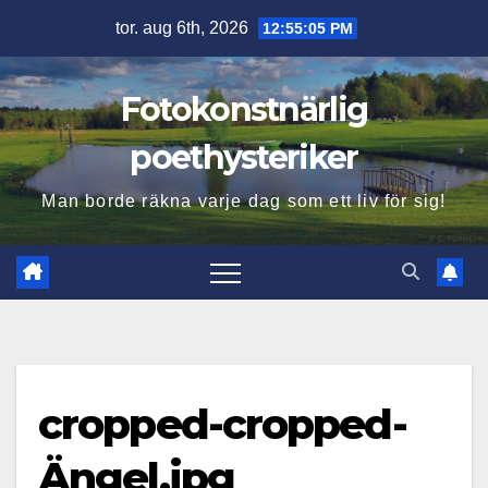
Hoppa
tor. aug 6th, 2026
12:55:06 PM
till
innehåll
Fotokonstnärlig
poethysteriker
Man borde räkna varje dag som ett liv för sig!
cropped-cropped-
Ängel.jpg