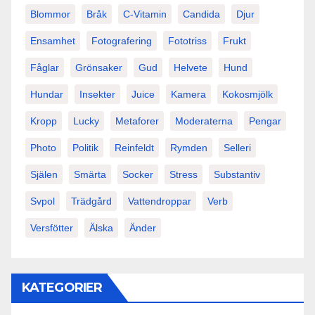
Blommor
Bråk
C-Vitamin
Candida
Djur
Ensamhet
Fotografering
Fototriss
Frukt
Fåglar
Grönsaker
Gud
Helvete
Hund
Hundar
Insekter
Juice
Kamera
Kokosmjölk
Kropp
Lucky
Metaforer
Moderaterna
Pengar
Photo
Politik
Reinfeldt
Rymden
Selleri
Själen
Smärta
Socker
Stress
Substantiv
Svpol
Trädgård
Vattendroppar
Verb
Versfötter
Älska
Änder
KATEGORIER