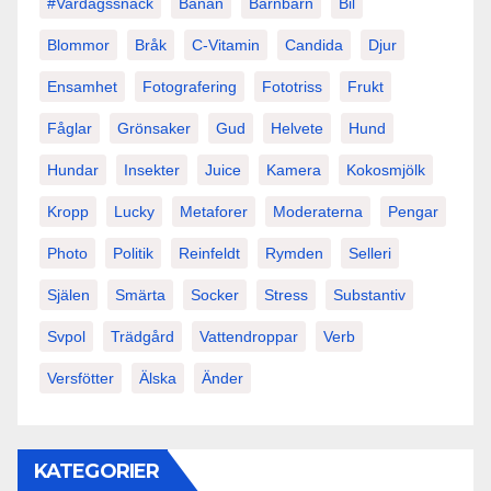
#vardagssnack
Banan
Barnbarn
Bil
Blommor
Bråk
C-Vitamin
Candida
Djur
Ensamhet
Fotografering
Fototriss
Frukt
Fåglar
Grönsaker
Gud
Helvete
Hund
Hundar
Insekter
Juice
Kamera
Kokosmjölk
Kropp
Lucky
Metaforer
Moderaterna
Pengar
Photo
Politik
Reinfeldt
Rymden
Selleri
Själen
Smärta
Socker
Stress
Substantiv
Svpol
Trädgård
Vattendroppar
Verb
Versfötter
Älska
Änder
KATEGORIER