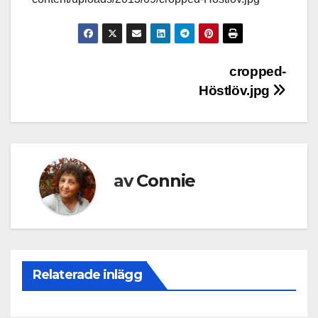
Inläggsnavigering
cropped-
Höstlöv.jpg
av
Connie
Relaterade inlägg