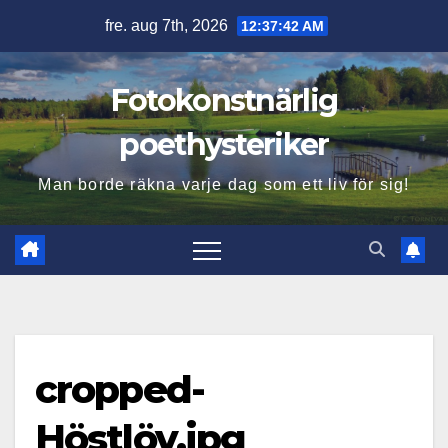
Hoppa
fre. aug 7th, 2026
12:37:43 AM
till
innehåll
Fotokonstnärlig
poethysteriker
Man borde räkna varje dag som ett liv för sig!
cropped-
Höstlöv.jpg