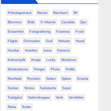
#vardagssnack
Banan
Barnbarn
Bil
Blommor
Bråk
C-Vitamin
Candida
Djur
Ensamhet
Fotografering
Fototriss
Frukt
Fåglar
Grönsaker
Gud
Helvete
Hund
Hundar
Insekter
Juice
Kamera
Kokosmjölk
Kropp
Lucky
Metaforer
Moderaterna
Pengar
Photo
Politik
Reinfeldt
Rymden
Selleri
Själen
Smärta
Socker
Stress
Substantiv
Svpol
Trädgård
Vattendroppar
Verb
Versfötter
Älska
Änder