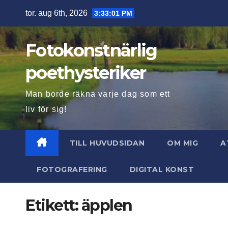
Hoppa
tor. aug 6th, 2026
3:33:02 PM
till
innehåll
Fotokonstnärlig
poethysteriker
Man borde räkna varje dag som ett
liv för sig!
TILL HUVUDSIDAN
OM MIG
A
FOTOGRAFERING
DIGITAL KONST
Etikett:
äpplen