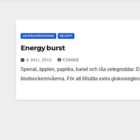
OKATEGORISERADE
RECEPT
Energy burst
6 JULI, 2013
CONNIE
Spenat, äpplen, paprika, kanel och råa vetegroddar. De
blodsockernivåerna. För att tillsätta extra glukosreg