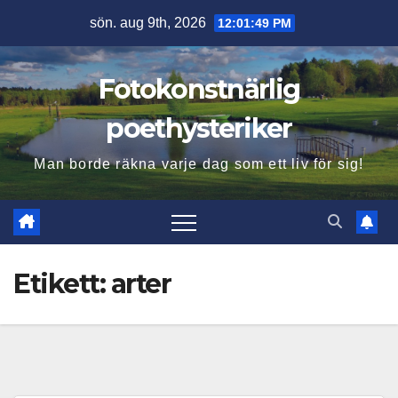
Hoppa
sön. aug 9th, 2026
12:01:50 PM
till
innehåll
Fotokonstnärlig
poethysteriker
Man borde räkna varje dag som ett liv för sig!
Etikett:
arter