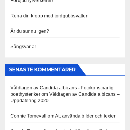
Förbjud fyrverkerier!
Rena din kropp med jordgubbsvatten
Är du sur nu igen?
Sångsvanar
SENASTE KOMMENTARER
Våldtagen av Candida albicans - Fotokonstnärlig
poethysteriker
om
Våldtagen av Candida albicans –
Uppdatering 2020
Connie Tornevall
om
Att använda bilder och texter