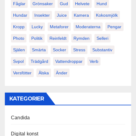
Fåglar
Grönsaker
Gud
Helvete
Hund
Hundar
Insekter
Juice
Kamera
Kokosmjölk
Kropp
Lucky
Metaforer
Moderaterna
Pengar
Photo
Politik
Reinfeldt
Rymden
Selleri
Själen
Smärta
Socker
Stress
Substantiv
Svpol
Trädgård
Vattendroppar
Verb
Versfötter
Älska
Änder
KATEGORIER
Candida
Digital konst