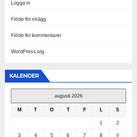
Logga in
Flöde för inlägg
Flöde för kommentarer
WordPress.org
KALENDER
augusti 2026
M
T
O
T
F
L
S
1
2
3
4
5
6
7
8
9