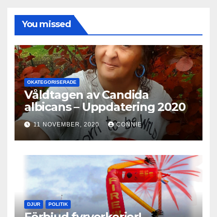
You missed
OKATEGORISERADE
Våldtagen av Candida
albicans – Uppdatering 2020
11 NOVEMBER, 2020
CONNIE
DJUR
POLITIK
Förbjud fyrverkerier!