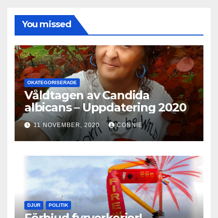
You missed
OKATEGORISERADE
Våldtagen av Candida
albicans – Uppdatering 2020
11 NOVEMBER, 2020
CONNIE
DJUR
POLITIK
Förbjud fyrverkerier!