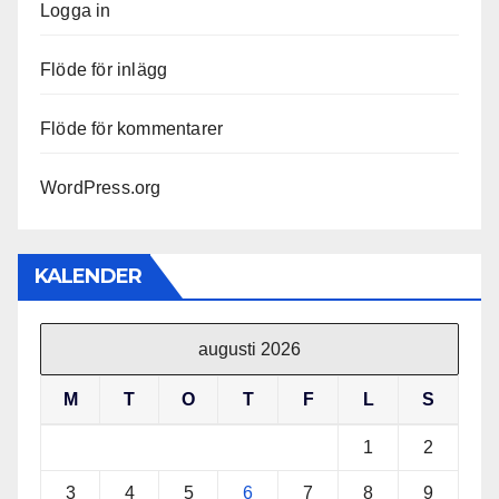
Logga in
Flöde för inlägg
Flöde för kommentarer
WordPress.org
KALENDER
augusti 2026
M
T
O
T
F
L
S
1
2
3
4
5
6
7
8
9