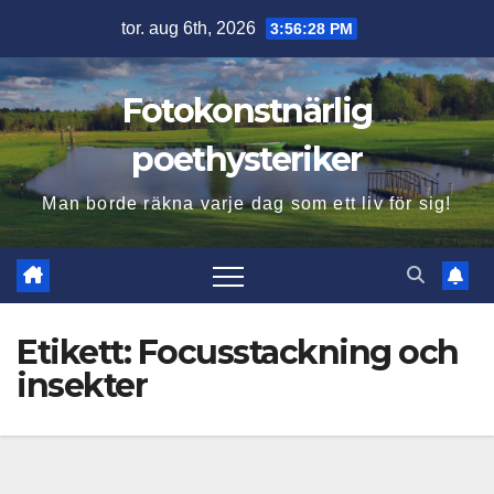
Hoppa
tor. aug 6th, 2026
3:56:29 PM
till
innehåll
Fotokonstnärlig
poethysteriker
Man borde räkna varje dag som ett liv för sig!
Etikett:
Focusstackning och
insekter