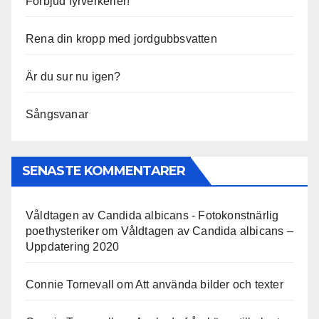
Förbjud fyrverkerier!
Rena din kropp med jordgubbsvatten
Är du sur nu igen?
Sångsvanar
SENASTE KOMMENTARER
Våldtagen av Candida albicans - Fotokonstnärlig
poethysteriker
om
Våldtagen av Candida albicans –
Uppdatering 2020
Connie Tornevall
om
Att använda bilder och texter