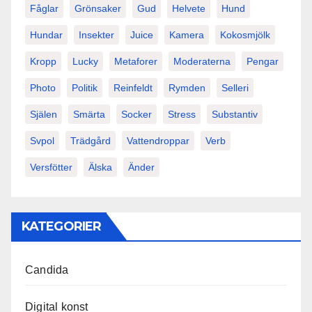
Fåglar
Grönsaker
Gud
Helvete
Hund
Hundar
Insekter
Juice
Kamera
Kokosmjölk
Kropp
Lucky
Metaforer
Moderaterna
Pengar
Photo
Politik
Reinfeldt
Rymden
Selleri
Själen
Smärta
Socker
Stress
Substantiv
Svpol
Trädgård
Vattendroppar
Verb
Versfötter
Älska
Änder
KATEGORIER
Candida
Digital konst