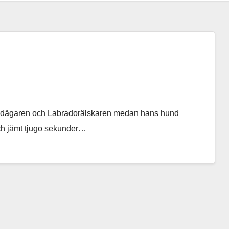
a hundägaren och Labradorälskaren medan hans hund
och jämt tjugo sekunder…