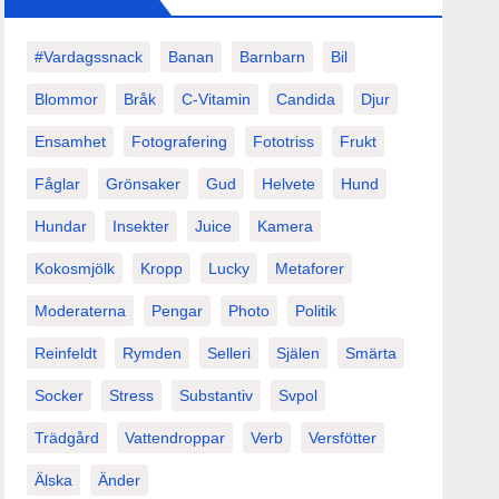
#vardagssnack
Banan
Barnbarn
Bil
Blommor
Bråk
C-Vitamin
Candida
Djur
Ensamhet
Fotografering
Fototriss
Frukt
Fåglar
Grönsaker
Gud
Helvete
Hund
Hundar
Insekter
Juice
Kamera
Kokosmjölk
Kropp
Lucky
Metaforer
Moderaterna
Pengar
Photo
Politik
Reinfeldt
Rymden
Selleri
Själen
Smärta
Socker
Stress
Substantiv
Svpol
Trädgård
Vattendroppar
Verb
Versfötter
Älska
Änder