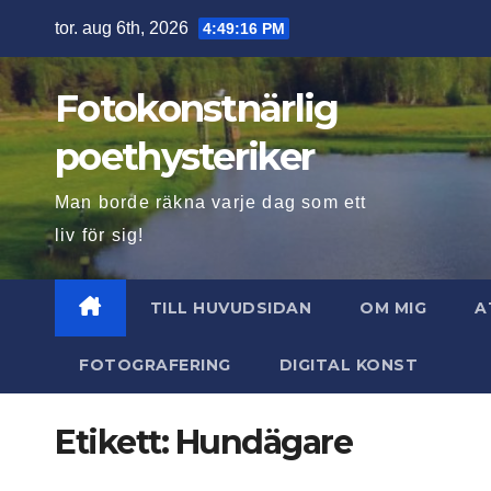
Hoppa
tor. aug 6th, 2026
4:49:17 PM
till
innehåll
Fotokonstnärlig
poethysteriker
Man borde räkna varje dag som ett
liv för sig!
TILL HUVUDSIDAN
OM MIG
A
FOTOGRAFERING
DIGITAL KONST
Etikett:
Hundägare