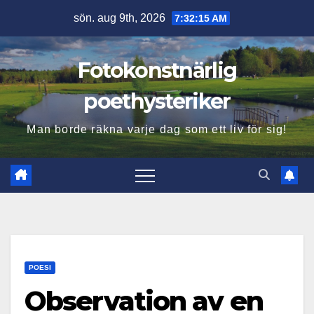
Hoppa
sön. aug 9th, 2026
7:32:16 AM
till
innehåll
Fotokonstnärlig
poethysteriker
Man borde räkna varje dag som ett liv för sig!
POESI
Observation av en