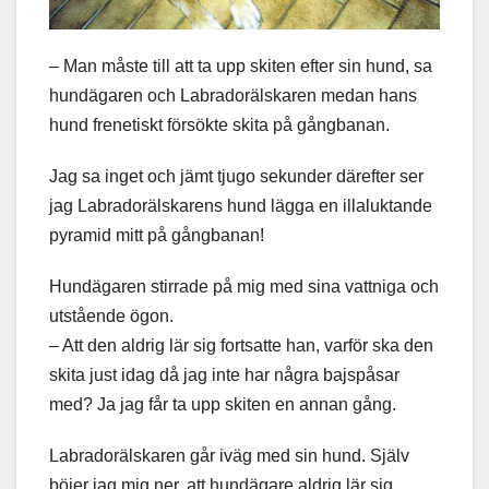
– Man måste till att ta upp skiten efter sin hund, sa
hundägaren och Labradorälskaren medan hans
hund frenetiskt försökte skita på gångbanan.
Jag sa inget och jämt tjugo sekunder därefter ser
jag Labradorälskarens hund lägga en illaluktande
pyramid mitt på gångbanan!
Hundägaren stirrade på mig med sina vattniga och
utstående ögon.
– Att den aldrig lär sig fortsatte han, varför ska den
skita just idag då jag inte har några bajspåsar
med? Ja jag får ta upp skiten en annan gång.
Labradorälskaren går iväg med sin hund. Själv
böjer jag mig ner, att hundägare aldrig lär sig