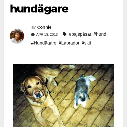
hundägare
av
Connie
#bajspåsar
,
#hund
,
APR 18, 2013
#Hundägare
,
#Labrador
,
#skit