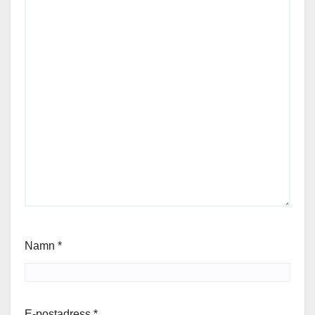
Namn
*
E-postadress
*