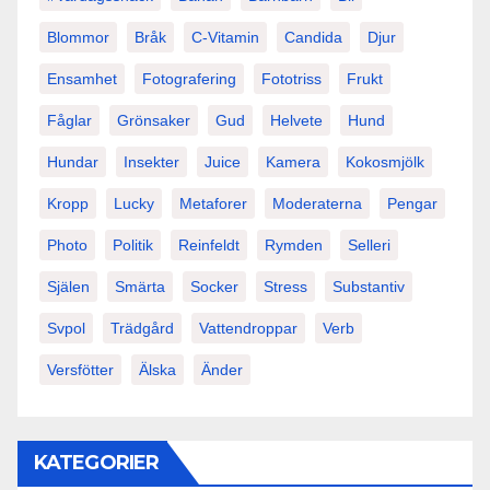
Blommor
Bråk
C-Vitamin
Candida
Djur
Ensamhet
Fotografering
Fototriss
Frukt
Fåglar
Grönsaker
Gud
Helvete
Hund
Hundar
Insekter
Juice
Kamera
Kokosmjölk
Kropp
Lucky
Metaforer
Moderaterna
Pengar
Photo
Politik
Reinfeldt
Rymden
Selleri
Själen
Smärta
Socker
Stress
Substantiv
Svpol
Trädgård
Vattendroppar
Verb
Versfötter
Älska
Änder
KATEGORIER