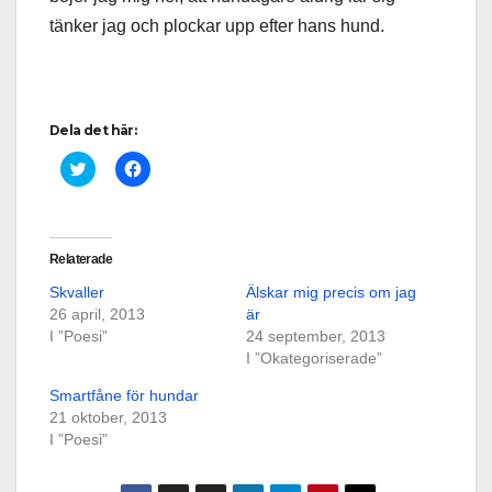
tänker jag och plockar upp efter hans hund.
Dela det här:
K
K
l
l
i
i
c
c
k
k
a
a
f
f
Relaterade
ö
ö
r
r
Skvaller
Älskar mig precis om jag
a
a
t
t
26 april, 2013
är
t
t
I ”Poesi”
d
d
24 september, 2013
e
e
I ”Okategoriserade”
l
l
a
a
p
p
Smartfåne för hundar
å
å
21 oktober, 2013
T
F
w
a
I ”Poesi”
i
c
t
e
t
b