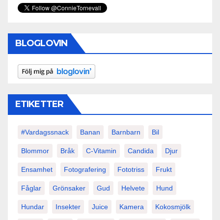
BLOGLOVIN
ETIKETTER
#vardagssnack
Banan
Barnbarn
Bil
Blommor
Bråk
C-Vitamin
Candida
Djur
Ensamhet
Fotografering
Fototriss
Frukt
Fåglar
Grönsaker
Gud
Helvete
Hund
Hundar
Insekter
Juice
Kamera
Kokosmjölk