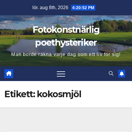
Hoppa
lör. aug 8th, 2026
4:20:53 PM
till
innehåll
Fotokonstnärlig
poethysteriker
Man borde räkna varje dag som ett liv för sig!
Etikett:
kokosmjöl