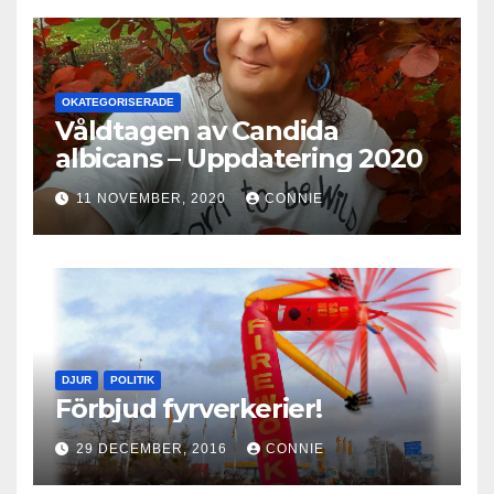
OKATEGORISERADE
Våldtagen av Candida
albicans – Uppdatering 2020
11 NOVEMBER, 2020
CONNIE
DJUR
POLITIK
Förbjud fyrverkerier!
29 DECEMBER, 2016
CONNIE