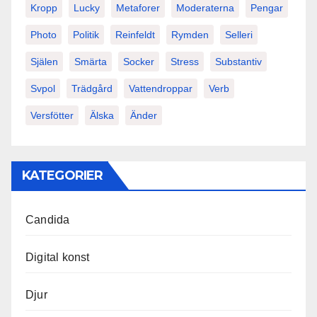
Kropp
Lucky
Metaforer
Moderaterna
Pengar
Photo
Politik
Reinfeldt
Rymden
Selleri
Själen
Smärta
Socker
Stress
Substantiv
Svpol
Trädgård
Vattendroppar
Verb
Versfötter
Älska
Änder
KATEGORIER
Candida
Digital konst
Djur