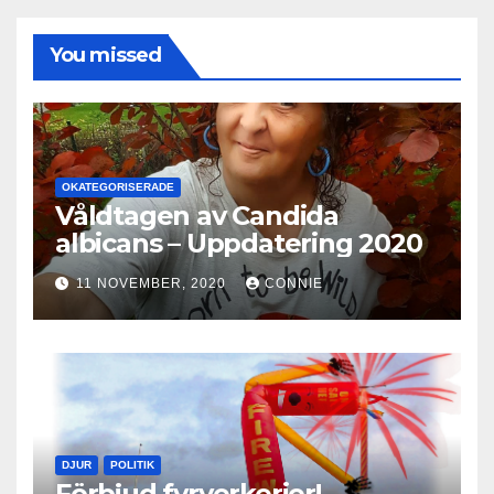
You missed
OKATEGORISERADE
Våldtagen av Candida
albicans – Uppdatering 2020
11 NOVEMBER, 2020
CONNIE
DJUR
POLITIK
Förbjud fyrverkerier!