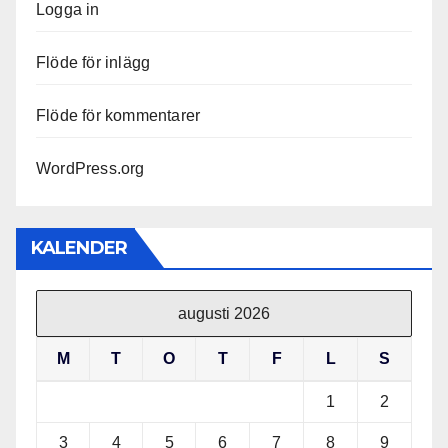
Logga in
Flöde för inlägg
Flöde för kommentarer
WordPress.org
KALENDER
augusti 2026
M
T
O
T
F
L
S
1
2
3
4
5
6
7
8
9