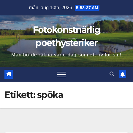
Hoppa
mån. aug 10th, 2026
5:53:38 AM
till
innehåll
Fotokonstnärlig
poethysteriker
Man borde räkna varje dag som ett liv för sig!
Etikett:
spöka