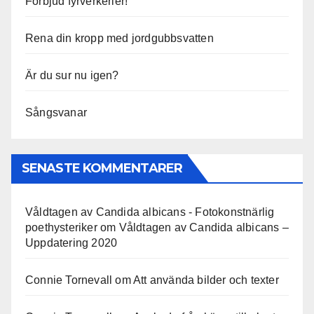
Förbjud fyrverkerier!
Rena din kropp med jordgubbsvatten
Är du sur nu igen?
Sångsvanar
SENASTE KOMMENTARER
Våldtagen av Candida albicans - Fotokonstnärlig
poethysteriker
om
Våldtagen av Candida albicans –
Uppdatering 2020
Connie Tornevall
om
Att använda bilder och texter