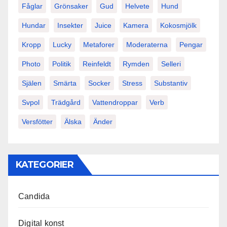
Fåglar
Grönsaker
Gud
Helvete
Hund
Hundar
Insekter
Juice
Kamera
Kokosmjölk
Kropp
Lucky
Metaforer
Moderaterna
Pengar
Photo
Politik
Reinfeldt
Rymden
Selleri
Själen
Smärta
Socker
Stress
Substantiv
Svpol
Trädgård
Vattendroppar
Verb
Versfötter
Älska
Änder
KATEGORIER
Candida
Digital konst