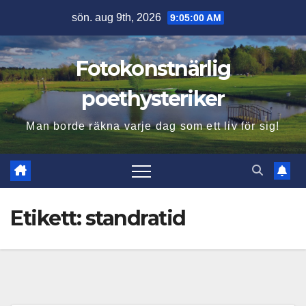
Hoppa
sön. aug 9th, 2026
9:05:01 AM
till
innehåll
Fotokonstnärlig
poethysteriker
Man borde räkna varje dag som ett liv för sig!
Etikett:
standratid