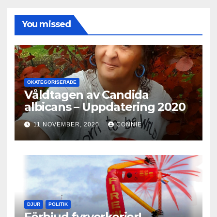
You missed
OKATEGORISERADE
Våldtagen av Candida
albicans – Uppdatering 2020
11 NOVEMBER, 2020
CONNIE
DJUR
POLITIK
Förbjud fyrverkerier!