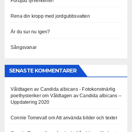
Förbjud fyrverkerier!
Rena din kropp med jordgubbsvatten
Är du sur nu igen?
Sångsvanar
SENASTE KOMMENTARER
Våldtagen av Candida albicans - Fotokonstnärlig
poethysteriker
om
Våldtagen av Candida albicans –
Uppdatering 2020
Connie Tornevall
om
Att använda bilder och texter