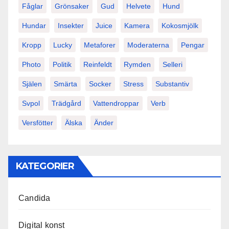
Fåglar
Grönsaker
Gud
Helvete
Hund
Hundar
Insekter
Juice
Kamera
Kokosmjölk
Kropp
Lucky
Metaforer
Moderaterna
Pengar
Photo
Politik
Reinfeldt
Rymden
Selleri
Själen
Smärta
Socker
Stress
Substantiv
Svpol
Trädgård
Vattendroppar
Verb
Versfötter
Älska
Änder
KATEGORIER
Candida
Digital konst