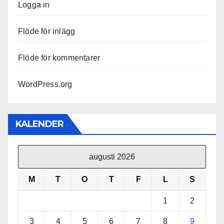
Logga in
Flöde för inlägg
Flöde för kommentarer
WordPress.org
KALENDER
augusti 2026
M
T
O
T
F
L
S
1
2
3
4
5
6
7
8
9