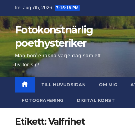
Hoppa
fre. aug 7th, 2026
7:15:19 PM
till
innehåll
Fotokonstnärlig
poethysteriker
Man borde räkna varje dag som ett
liv för sig!
TILL HUVUDSIDAN
OM MIG
A
FOTOGRAFERING
DIGITAL KONST
Etikett:
Valfrihet