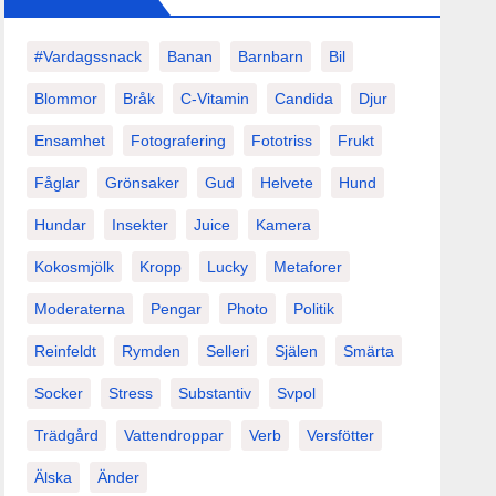
#vardagssnack
Banan
Barnbarn
Bil
Blommor
Bråk
C-Vitamin
Candida
Djur
Ensamhet
Fotografering
Fototriss
Frukt
Fåglar
Grönsaker
Gud
Helvete
Hund
Hundar
Insekter
Juice
Kamera
Kokosmjölk
Kropp
Lucky
Metaforer
Moderaterna
Pengar
Photo
Politik
Reinfeldt
Rymden
Selleri
Själen
Smärta
Socker
Stress
Substantiv
Svpol
Trädgård
Vattendroppar
Verb
Versfötter
Älska
Änder