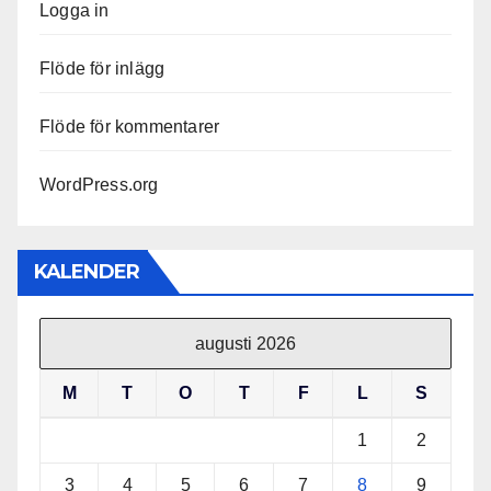
Logga in
Flöde för inlägg
Flöde för kommentarer
WordPress.org
KALENDER
augusti 2026
M
T
O
T
F
L
S
1
2
3
4
5
6
7
8
9