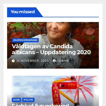
You missed
OKATEGORISERADE
Våldtagen av Candida
albicans – Uppdatering 2020
11 NOVEMBER, 2020
CONNIE
DJUR
POLITIK
Förbjud fyrverkerier!