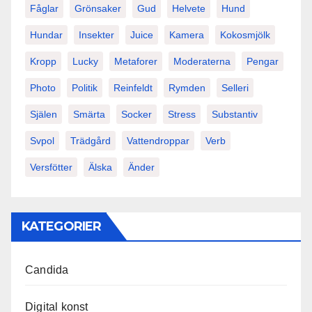
Fåglar
Grönsaker
Gud
Helvete
Hund
Hundar
Insekter
Juice
Kamera
Kokosmjölk
Kropp
Lucky
Metaforer
Moderaterna
Pengar
Photo
Politik
Reinfeldt
Rymden
Selleri
Själen
Smärta
Socker
Stress
Substantiv
Svpol
Trädgård
Vattendroppar
Verb
Versfötter
Älska
Änder
KATEGORIER
Candida
Digital konst