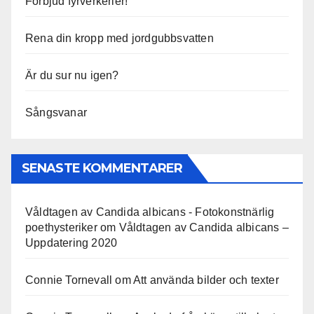
Förbjud fyrverkerier!
Rena din kropp med jordgubbsvatten
Är du sur nu igen?
Sångsvanar
SENASTE KOMMENTARER
Våldtagen av Candida albicans - Fotokonstnärlig
poethysteriker
om
Våldtagen av Candida albicans –
Uppdatering 2020
Connie Tornevall
om
Att använda bilder och texter