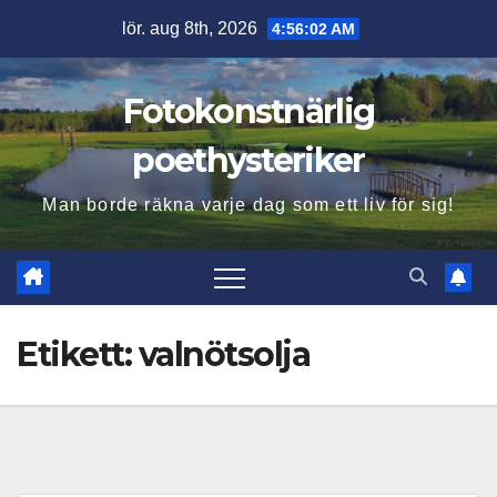
Hoppa
lör. aug 8th, 2026
4:56:03 AM
till
innehåll
Fotokonstnärlig
poethysteriker
Man borde räkna varje dag som ett liv för sig!
Etikett:
valnötsolja