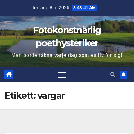
Hoppa
lör. aug 8th, 2026
8:48:42 AM
till
innehåll
Fotokonstnärlig
poethysteriker
Man borde räkna varje dag som ett liv för sig!
Etikett:
vargar