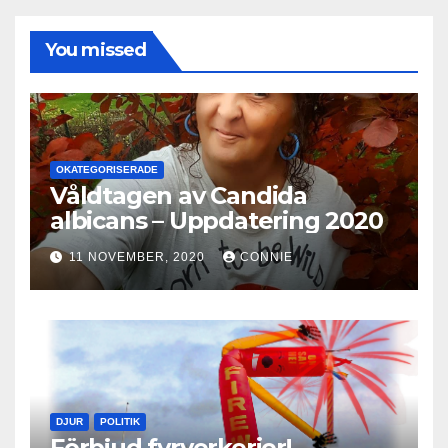
You missed
OKATEGORISERADE
Våldtagen av Candida
albicans – Uppdatering 2020
11 NOVEMBER, 2020
CONNIE
DJUR
POLITIK
Förbjud fyrverkerier!