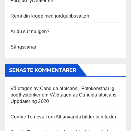
Förbjud fyrverkerier!
Rena din kropp med jordgubbsvatten
Är du sur nu igen?
Sångsvanar
SENASTE KOMMENTARER
Våldtagen av Candida albicans - Fotokonstnärlig
poethysteriker
om
Våldtagen av Candida albicans –
Uppdatering 2020
Connie Tornevall
om
Att använda bilder och texter