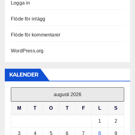
Logga in
Flöde för inlägg
Flöde för kommentarer
WordPress.org
KALENDER
augusti 2026
M
T
O
T
F
L
S
1
2
3
4
5
6
7
8
9