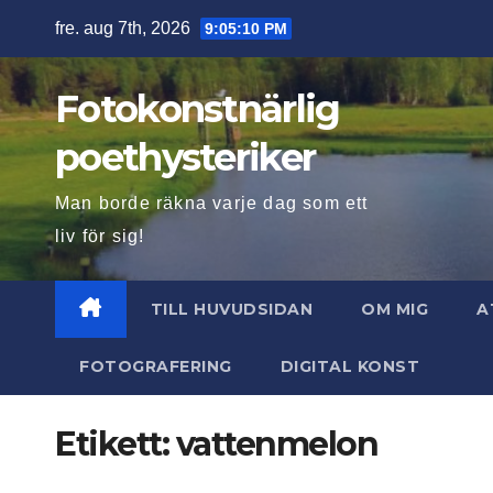
Hoppa
fre. aug 7th, 2026
9:05:11 PM
till
innehåll
Fotokonstnärlig
poethysteriker
Man borde räkna varje dag som ett
liv för sig!
TILL HUVUDSIDAN
OM MIG
A
FOTOGRAFERING
DIGITAL KONST
Etikett:
vattenmelon