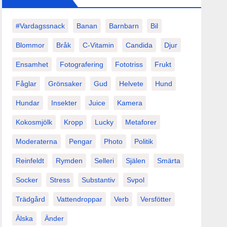
#vardagssnack
Banan
Barnbarn
Bil
Blommor
Bråk
C-Vitamin
Candida
Djur
Ensamhet
Fotografering
Fototriss
Frukt
Fåglar
Grönsaker
Gud
Helvete
Hund
Hundar
Insekter
Juice
Kamera
Kokosmjölk
Kropp
Lucky
Metaforer
Moderaterna
Pengar
Photo
Politik
Reinfeldt
Rymden
Selleri
Själen
Smärta
Socker
Stress
Substantiv
Svpol
Trädgård
Vattendroppar
Verb
Versfötter
Älska
Änder