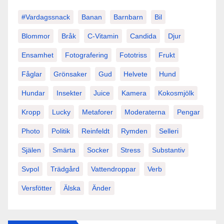
#vardagssnack
Banan
Barnbarn
Bil
Blommor
Bråk
C-Vitamin
Candida
Djur
Ensamhet
Fotografering
Fototriss
Frukt
Fåglar
Grönsaker
Gud
Helvete
Hund
Hundar
Insekter
Juice
Kamera
Kokosmjölk
Kropp
Lucky
Metaforer
Moderaterna
Pengar
Photo
Politik
Reinfeldt
Rymden
Selleri
Själen
Smärta
Socker
Stress
Substantiv
Svpol
Trädgård
Vattendroppar
Verb
Versfötter
Älska
Änder