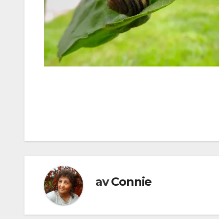
Inläggsnavigering
av
Connie