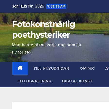
Hoppa
sön. aug 9th, 2026
9:59:34 AM
till
innehåll
Fotokonstnärlig
poethysteriker
Man borde räkna varje dag som ett
liv för sig!
TILL HUVUDSIDAN
OM MIG
A
FOTOGRAFERING
DIGITAL KONST