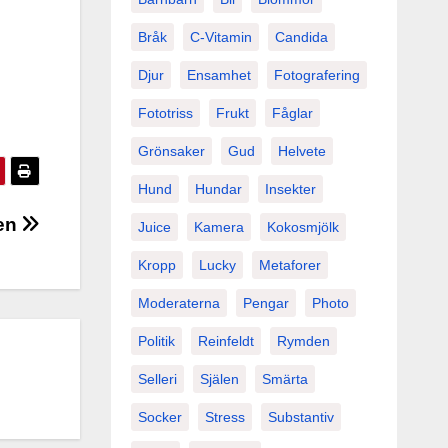
Bråk
C-Vitamin
Candida
Djur
Ensamhet
Fotografering
Fototriss
Frukt
Fåglar
Grönsaker
Gud
Helvete
Hund
Hundar
Insekter
sen
Juice
Kamera
Kokosmjölk
Kropp
Lucky
Metaforer
Moderaterna
Pengar
Photo
Politik
Reinfeldt
Rymden
Selleri
Själen
Smärta
Socker
Stress
Substantiv