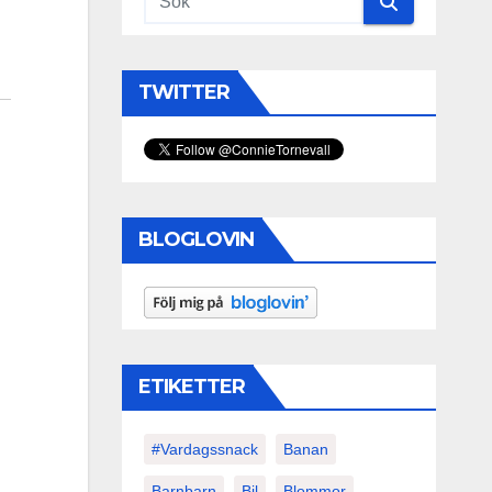
TWITTER
BLOGLOVIN
ETIKETTER
#vardagssnack
Banan
Barnbarn
Bil
Blommor