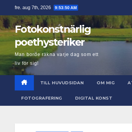
Hoppa
fre. aug 7th, 2026
9:53:51 AM
till
innehåll
Fotokonstnärlig
poethysteriker
Man borde räkna varje dag som ett
liv för sig!
TILL HUVUDSIDAN
OM MIG
A
FOTOGRAFERING
DIGITAL KONST