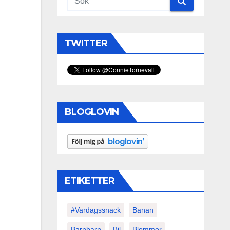
TWITTER
BLOGLOVIN
ETIKETTER
#vardagssnack
Banan
Barnbarn
Bil
Blommor