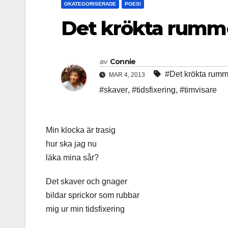
OKATEGORISERADE
POESI
Det krökta rumm
av
Connie
#Det krökta rumm
MAR 4, 2013
#skaver
,
#tidsfixering
,
#timvisare
Min klocka är trasig
hur ska jag nu
läka mina sår?
Det skaver och gnager
bildar sprickor som rubbar
mig ur min tidsfixering