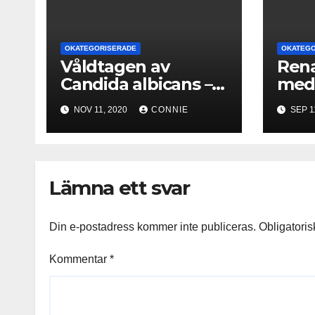
r
e
)
r
)
OKATEGORISERADE
OKATEGO
Våldtagen av
Rena
Candida albicans –
me
Uppdatering 2020
jord
NOV 11, 2020
CONNIE
SEP 1
Lämna ett svar
Din e-postadress kommer inte publiceras.
Obligatoris
Kommentar
*