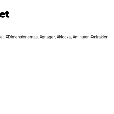
et
et
,
#Dimensionernas
,
#gnager
,
#klocka
,
#minuter
,
#miraklen
,