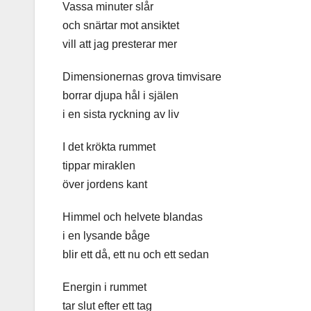
Vassa minuter slår
och snärtar mot ansiktet
vill att jag presterar mer
Dimensionernas grova timvisare
borrar djupa hål i själen
i en sista ryckning av liv
I det krökta rummet
tippar miraklen
över jordens kant
Himmel och helvete blandas
i en lysande båge
blir ett då, ett nu och ett sedan
Energin i rummet
tar slut efter ett tag