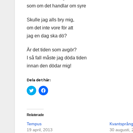
som om det handlar om syre
Skulle jag alls bry mig,
om det inte vore för att
jag en dag ska dö?
Är det tiden som avgör?
I så fall måste jag döda tiden
innan den dödar mig!
Dela det här:
K
K
l
l
i
i
c
c
k
k
a
a
f
f
Relaterade
ö
ö
r
r
Tempus
Kvantsprån
a
a
t
t
19 april, 2013
30 augusti,
t
t