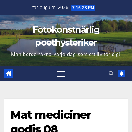
Hoppa
tor. aug 6th, 2026
7:16:24 PM
till
innehåll
Fotokonstnärlig
poethysteriker
Man borde räkna varje dag som ett liv för sig!
Mat mediciner
godis 08