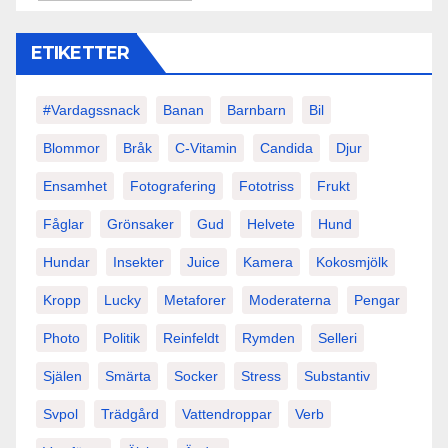
ETIKETTER
#vardagssnack
Banan
Barnbarn
Bil
Blommor
Bråk
C-Vitamin
Candida
Djur
Ensamhet
Fotografering
Fototriss
Frukt
Fåglar
Grönsaker
Gud
Helvete
Hund
Hundar
Insekter
Juice
Kamera
Kokosmjölk
Kropp
Lucky
Metaforer
Moderaterna
Pengar
Photo
Politik
Reinfeldt
Rymden
Selleri
Själen
Smärta
Socker
Stress
Substantiv
Svpol
Trädgård
Vattendroppar
Verb