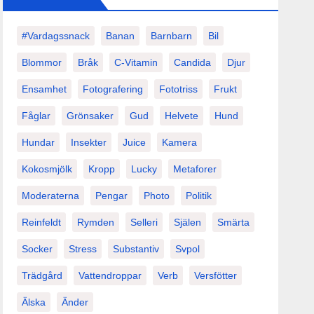
#vardagssnack
Banan
Barnbarn
Bil
Blommor
Bråk
C-Vitamin
Candida
Djur
Ensamhet
Fotografering
Fototriss
Frukt
Fåglar
Grönsaker
Gud
Helvete
Hund
Hundar
Insekter
Juice
Kamera
Kokosmjölk
Kropp
Lucky
Metaforer
Moderaterna
Pengar
Photo
Politik
Reinfeldt
Rymden
Selleri
Själen
Smärta
Socker
Stress
Substantiv
Svpol
Trädgård
Vattendroppar
Verb
Versfötter
Älska
Änder