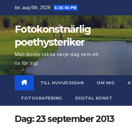
Hoppa
tor. aug 6th, 2026
6:36:41 PM
till
innehåll
Fotokonstnärlig
poethysteriker
Man borde räkna varje dag som ett
liv för sig!
TILL HUVUDSIDAN
OM MIG
A
FOTOGRAFERING
DIGITAL KONST
Dag:
23 september 2013