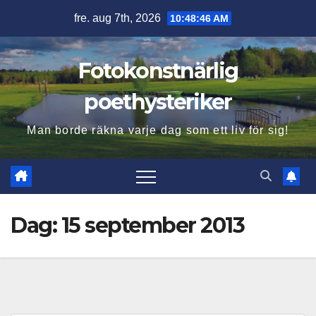
Hoppa
fre. aug 7th, 2026
10:48:47 AM
till
innehåll
Fotokonstnärlig
poethysteriker
Man borde räkna varje dag som ett liv för sig!
Dag:
15 september 2013