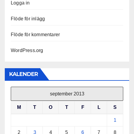
Logga in
Flöde för inlägg
Flöde för kommentarer
WordPress.org
KALENDER
september 2013
M
T
O
T
F
L
S
1
2
3
4
5
6
7
8