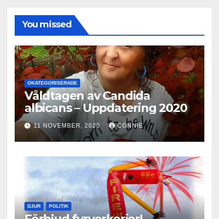
You missed
OKATEGORISERADE
Våldtagen av Candida
albicans – Uppdatering 2020
11 NOVEMBER, 2020
CONNIE
DJUR
POLITIK
Förbjud fyrverkerier!