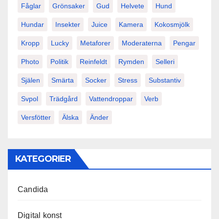
Fåglar
Grönsaker
Gud
Helvete
Hund
Hundar
Insekter
Juice
Kamera
Kokosmjölk
Kropp
Lucky
Metaforer
Moderaterna
Pengar
Photo
Politik
Reinfeldt
Rymden
Selleri
Själen
Smärta
Socker
Stress
Substantiv
Svpol
Trädgård
Vattendroppar
Verb
Versfötter
Älska
Änder
KATEGORIER
Candida
Digital konst