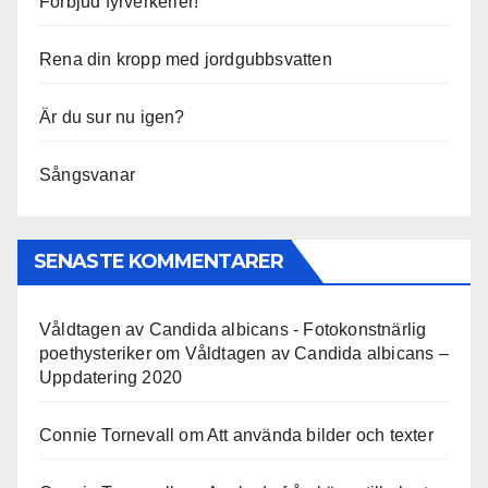
Förbjud fyrverkerier!
Rena din kropp med jordgubbsvatten
Är du sur nu igen?
Sångsvanar
SENASTE KOMMENTARER
Våldtagen av Candida albicans - Fotokonstnärlig
poethysteriker
om
Våldtagen av Candida albicans –
Uppdatering 2020
Connie Tornevall
om
Att använda bilder och texter