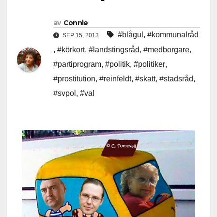
av
Connie
#blågul
,
#kommunalråd
SEP 15, 2013
,
#körkort
,
#landstingsråd
,
#medborgare
,
#partiprogram
,
#politik
,
#politiker
,
#prostitution
,
#reinfeldt
,
#skatt
,
#stadsråd
,
#svpol
,
#val