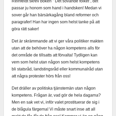
Reinfeldt skrev boken ” Det sovande folket”, det
passar ju honom som hand i handsken! Medan vi
sover går han bärsärkagång bland reformer och
paragrafer! Han har ingen som helst tanke på att
göra rätt saker!
Det är skrämmande att vi ger våra politiker makten
utan att de behöver ha någon kompetens alls för
det område de tillsatts att förvalta! Tydligen kan
vem som helst utan någon som helst kompetens
bli statsråd, landstingsråd eller kommunalråd utan
att några protester hörs från oss!
Det dräller av politiska tjänstemän utan någon
kompetens. Frågan är, vad gör de hela dagarna?
Men en sak vet vi, inför valet prostituerar de sig i
de blågula färgerna! Vi måste snart inse att all