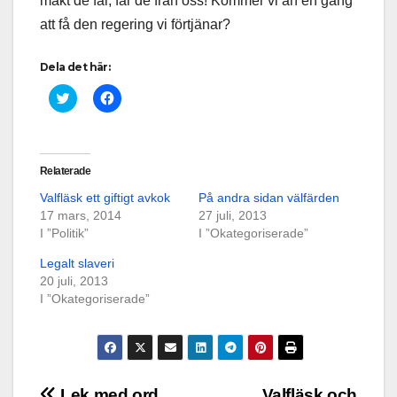
makt de får, får de från oss! Kommer vi än en gång
att få den regering vi förtjänar?
Dela det här:
K
K
l
l
i
i
c
c
k
k
a
a
f
f
Relaterade
ö
ö
r
r
Valfläsk ett giftigt avkok
På andra sidan välfärden
a
a
t
t
17 mars, 2014
27 juli, 2013
t
t
I ”Politik”
d
d
I ”Okategoriserade”
e
e
l
l
Legalt slaveri
a
a
p
p
20 juli, 2013
å
å
I ”Okategoriserade”
T
F
w
a
i
c
t
e
t
b
e
o
r
o
(
k
Lek med ord
Valfläsk och
Ö
(