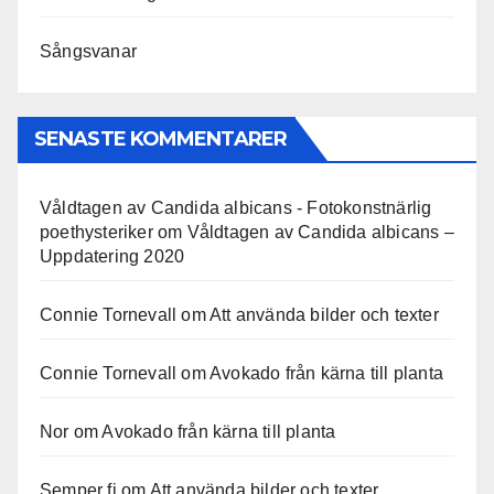
Sångsvanar
SENASTE KOMMENTARER
Våldtagen av Candida albicans - Fotokonstnärlig
poethysteriker
om
Våldtagen av Candida albicans –
Uppdatering 2020
Connie Tornevall
om
Att använda bilder och texter
Connie Tornevall
om
Avokado från kärna till planta
Nor
om
Avokado från kärna till planta
Semper fi
om
Att använda bilder och texter