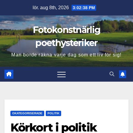
Hoppa
lör. aug 8th, 2026
3:02:40 PM
till
innehåll
Fotokonstnärlig
poethysteriker
Man borde räkna varje dag som ett liv för sig!
OKATEGORISERADE
POLITIK
Körkort i politik