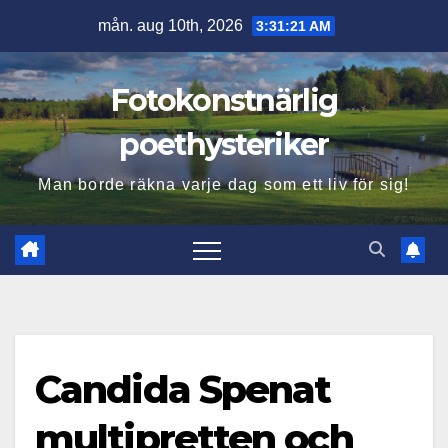
Hoppa
mån. aug 10th, 2026
3:31:22 AM
till
innehåll
Fotokonstnärlig
poethysteriker
Man borde räkna varje dag som ett liv för sig!
Candida Spenat
multipretten och