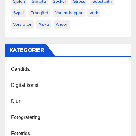
Själen
Smärta
Socker
Stress
Substantiv
Svpol
Trädgård
Vattendroppar
Verb
Versfötter
Älska
Änder
KATEGORIER
Candida
Digital konst
Djur
Fotografering
Fototriss