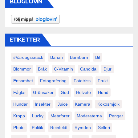
BLOGLOVIN
ETIKETTER
#vardagssnack
Banan
Barnbarn
Bil
Blommor
Bråk
C-Vitamin
Candida
Djur
Ensamhet
Fotografering
Fototriss
Frukt
Fåglar
Grönsaker
Gud
Helvete
Hund
Hundar
Insekter
Juice
Kamera
Kokosmjölk
Kropp
Lucky
Metaforer
Moderaterna
Pengar
Photo
Politik
Reinfeldt
Rymden
Selleri