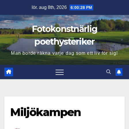
Hoppa
lör. aug 8th, 2026
6:00:29 PM
till
innehåll
Fotokonstnärlig
poethysteriker
Man borde räkna varje dag som ett liv för sig!
Miljökampen