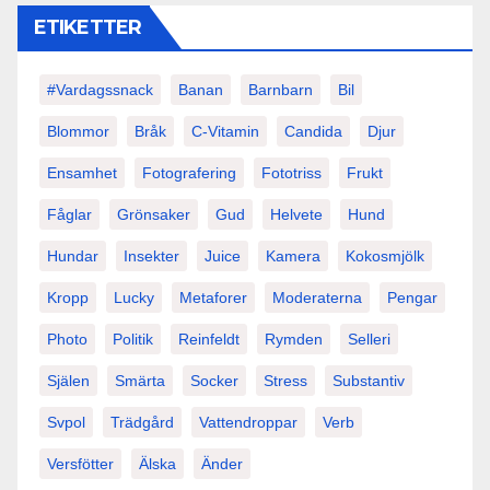
ETIKETTER
#vardagssnack
Banan
Barnbarn
Bil
Blommor
Bråk
C-Vitamin
Candida
Djur
Ensamhet
Fotografering
Fototriss
Frukt
Fåglar
Grönsaker
Gud
Helvete
Hund
Hundar
Insekter
Juice
Kamera
Kokosmjölk
Kropp
Lucky
Metaforer
Moderaterna
Pengar
Photo
Politik
Reinfeldt
Rymden
Selleri
Själen
Smärta
Socker
Stress
Substantiv
Svpol
Trädgård
Vattendroppar
Verb
Versfötter
Älska
Änder