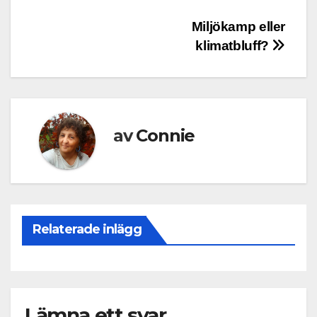
Inläggsnavigering
Miljökamp eller
klimatbluff?
av
Connie
Relaterade inlägg
Lämna ett svar