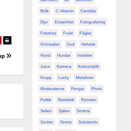
Bråk
C-Vitamin
Candida
Djur
Ensamhet
Fotografering
Fototriss
Frukt
Fåglar
Grönsaker
Gud
Helvete
Hund
Hundar
Insekter
opp
Juice
Kamera
Kokosmjölk
Kropp
Lucky
Metaforer
Moderaterna
Pengar
Photo
Politik
Reinfeldt
Rymden
Selleri
Själen
Smärta
Socker
Stress
Substantiv