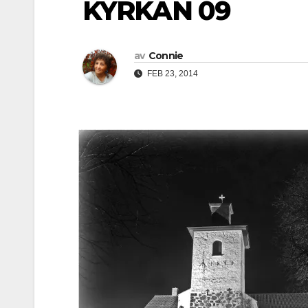
KYRKAN 09
av
Connie
FEB 23, 2014