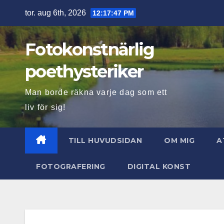
Hoppa
tor. aug 6th, 2026
12:17:49 PM
till
innehåll
Fotokonstnärlig
poethysteriker
Man borde räkna varje dag som ett
liv för sig!
TILL HUVUDSIDAN
OM MIG
A
FOTOGRAFERING
DIGITAL KONST