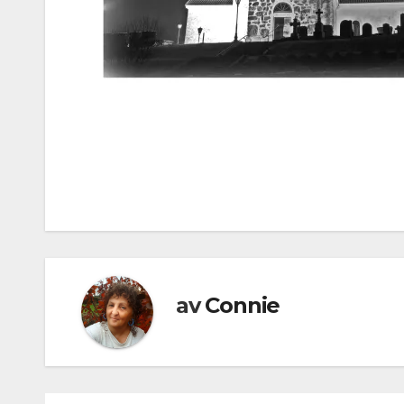
Inläggsnavigering
av
Connie