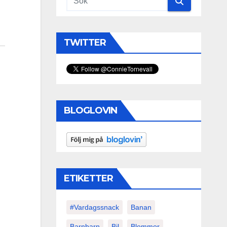
TWITTER
BLOGLOVIN
ETIKETTER
#vardagssnack
Banan
Barnbarn
Bil
Blommor