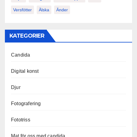
Versfötter
Älska
Änder
KATEGORIER
Candida
Digital konst
Djur
Fotografering
Fototriss
Mat för oss med candida