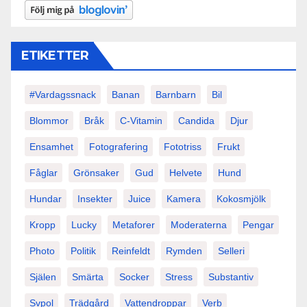
ETIKETTER
#vardagssnack
Banan
Barnbarn
Bil
Blommor
Bråk
C-Vitamin
Candida
Djur
Ensamhet
Fotografering
Fototriss
Frukt
Fåglar
Grönsaker
Gud
Helvete
Hund
Hundar
Insekter
Juice
Kamera
Kokosmjölk
Kropp
Lucky
Metaforer
Moderaterna
Pengar
Photo
Politik
Reinfeldt
Rymden
Selleri
Själen
Smärta
Socker
Stress
Substantiv
Svpol
Trädgård
Vattendroppar
Verb