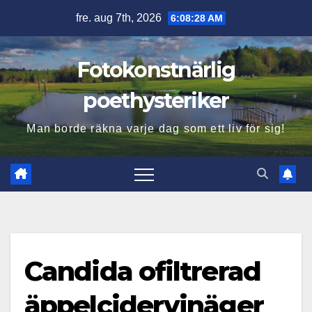
Hoppa
fre. aug 7th, 2026
6:08:29 AM
till
innehåll
Fotokonstnärlig
poethysteriker
Man borde räkna varje dag som ett liv för sig!
Candida ofiltrerad
äppelcidervinäger