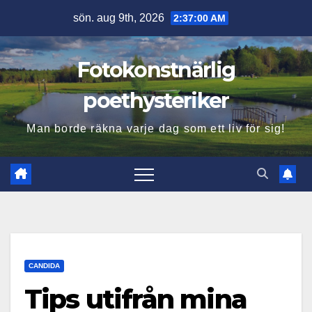
Hoppa
sön. aug 9th, 2026
2:37:02 AM
till
innehåll
Fotokonstnärlig
poethysteriker
Man borde räkna varje dag som ett liv för sig!
CANDIDA
Tips utifrån mina