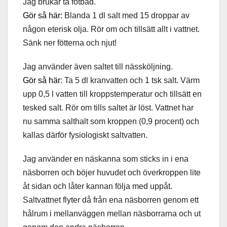
Jag brukar ta fotbad.
Gör så här:
Blanda 1 dl salt med 15 droppar av
någon eterisk olja. Rör om och tillsätt allt i vattnet.
Sänk ner fötterna och njut!
Jag använder även saltet till nässköljning.
Gör så här
: Ta 5 dl kranvatten och 1 tsk salt. Värm
upp 0,5 l vatten till kroppstemperatur och tillsätt en
tesked salt. Rör om tills saltet är löst. Vattnet har
nu samma salthalt som kroppen (0,9 procent) och
kallas därför fysiologiskt saltvatten.
Jag använder en näskanna som sticks in i ena
näsborren och böjer huvudet och överkroppen lite
åt sidan och låter kannan följa med uppåt.
Saltvattnet flyter då från ena näsborren genom ett
hålrum i mellanväggen mellan näsborrarna och ut