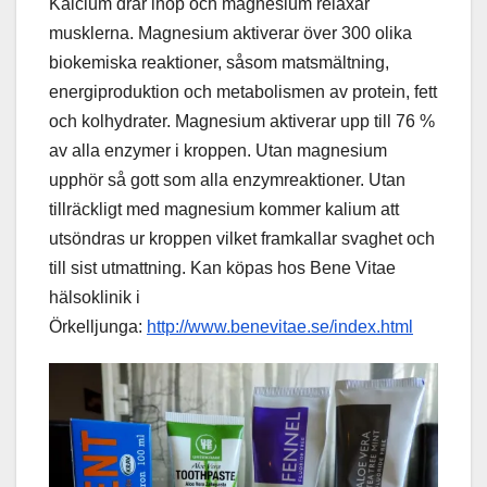
Kalcium drar ihop och magnesium relaxar
musklerna. Magnesium aktiverar över 300 olika
biokemiska reaktioner, såsom matsmältning,
energiproduktion och metabolismen av protein, fett
och kolhydrater. Magnesium aktiverar upp till 76 %
av alla enzymer i kroppen. Utan magnesium
upphör så gott som alla enzymreaktioner. Utan
tillräckligt med magnesium kommer kalium att
utsöndras ur kroppen vilket framkallar svaghet och
till sist utmattning. Kan köpas hos Bene Vitae
hälsoklinik i
Örkelljunga:
http://www.benevitae.se/index.html