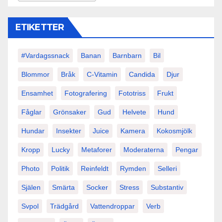
ETIKETTER
#vardagssnack
Banan
Barnbarn
Bil
Blommor
Bråk
C-Vitamin
Candida
Djur
Ensamhet
Fotografering
Fototriss
Frukt
Fåglar
Grönsaker
Gud
Helvete
Hund
Hundar
Insekter
Juice
Kamera
Kokosmjölk
Kropp
Lucky
Metaforer
Moderaterna
Pengar
Photo
Politik
Reinfeldt
Rymden
Selleri
Själen
Smärta
Socker
Stress
Substantiv
Svpol
Trädgård
Vattendroppar
Verb