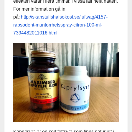
effekten varar i flera timmar, i vissa fall hela natten.
För mer information gå in
på:
http://skanstullshalsokost.se/luftvag/4157-
rapsodent-muntorrhetsspray-citron-100-ml-
7394482011016.html
Kaprylsyra är en kort fettsyra som finns naturligt i