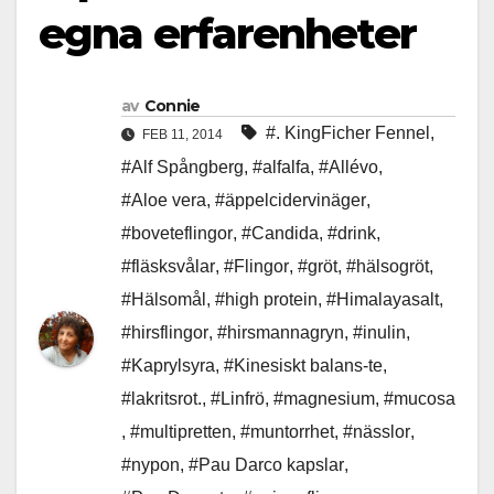
egna erfarenheter
av
Connie
#. KingFicher Fennel
,
FEB 11, 2014
#Alf Spångberg
,
#alfalfa
,
#Allévo
,
#Aloe vera
,
#äppelcidervinäger
,
#boveteflingor
,
#Candida
,
#drink
,
#fläsksvålar
,
#Flingor
,
#gröt
,
#hälsogröt
,
#Hälsomål
,
#high protein
,
#Himalayasalt
,
#hirsflingor
,
#hirsmannagryn
,
#inulin
,
#Kaprylsyra
,
#Kinesiskt balans-te
,
#lakritsrot.
,
#Linfrö
,
#magnesium
,
#mucosa
,
#multipretten
,
#muntorrhet
,
#nässlor
,
#nypon
,
#Pau Darco kapslar
,