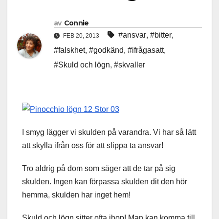
av
Connie
#ansvar
,
#bitter
,
FEB 20, 2013
#falskhet
,
#godkänd
,
#ifrågasatt
,
#Skuld och lögn
,
#skvaller
I smyg lägger vi skulden på varandra. Vi har så lätt
att skylla ifrån oss för att slippa ta ansvar!
Tro aldrig på dom som säger att de tar på sig
skulden. Ingen kan förpassa skulden dit den hör
hemma, skulden har inget hem!
Skuld och lögn sitter ofta ihop! Man kan komma till