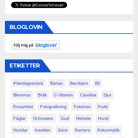
BLOGLOVIN
ETIKETTER
#vardagssnack
Banan
Barnbarn
Bil
Blommor
Bråk
C-Vitamin
Candida
Djur
Ensamhet
Fotografering
Fototriss
Frukt
Fåglar
Grönsaker
Gud
Helvete
Hund
Hundar
Insekter
Juice
Kamera
Kokosmjölk