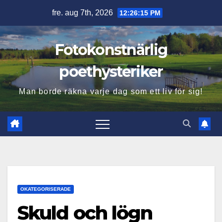
Hoppa
fre. aug 7th, 2026
12:26:16 PM
till
innehåll
Fotokonstnärlig
poethysteriker
Man borde räkna varje dag som ett liv för sig!
OKATEGORISERADE
Skuld och lögn