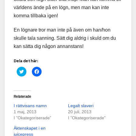
världens ände på en lögn, men man kan inte
komma tillbaka igen!
En lögnare tror man inte på även om han/hon
skulle tala sanning. Sätt dig aldrig i skuld om du
kan sätta dig någon annanstans!
Dela det här:
K
K
l
l
i
i
c
c
k
k
a
a
f
f
Relaterade
ö
ö
r
r
I rättvisans namn
Legalt slaveri
a
a
t
t
1 maj, 2013
20 juli, 2013
t
t
I ”Okategoriserade”
d
d
I ”Okategoriserade”
e
e
l
l
Äktenskapet i en
a
a
p
p
juicepress