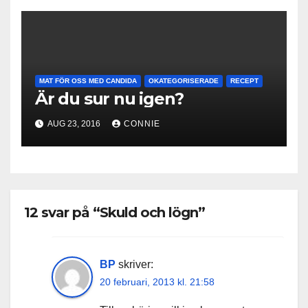
MAT FÖR OSS MED CANDIDA
OKATEGORISERADE
RECEPT
Är du sur nu igen?
AUG 23, 2016
CONNIE
12 svar på “Skuld och lögn”
BP
skriver:
20 februari, 2013 kl. 21:58